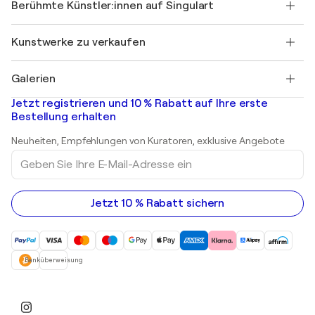
Ihr Konto
Berühmte Künstler:innen auf Singulart
Als Künstler anmelden
Singulart-Magazin
Käuferschutz
Jobs
+49 30 31196995
Henri Matisse
Entdecken Sie kuratierte Originalkunst
Kunstwerke zu verkaufen
Marc Chagall
Pablo Picasso
Gemälde zu verkaufen
Salvador Dalí
Galerien
Abstrakte Gemälde zu verkaufen
Banksy
Ölgemälde
Mr. Brainwash
Kunstgalerien in Deutschland
Jetzt registrieren und 10 % Rabatt auf Ihre erste
Landschaftsgemälde
Shepard Fairey
Kunstgalerien in Schweiz
Bestellung erhalten
Drucke
Kunstgalerien in Österreich
Skulpturen
Neuheiten, Empfehlungen von Kuratoren, exklusive Angebote
Acrylgemälde
Geben
Sie
Ihre
E-
Mail-
Jetzt 10 % Rabatt sichern
Adresse
ein
Banküberweisung