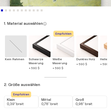
1. Material auswählen
Empfohlen
Kein Rahmen
Schwarze
Weiße
Dunkles Holz
Helles 
Maserung
Maserung
+ 590 $
+ 590 $
+ 590 $
+ 590 $
2. Größe auswählen
Empfohlen
Klein
Mittel
Groß
0,39" breit
0,78" breit
0,98" breit