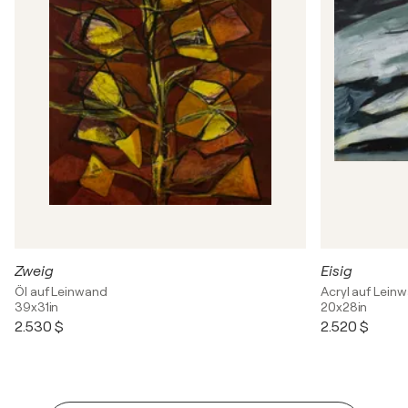
Zweig
Eisig
Öl auf Leinwand
Acryl auf Lein
39x31in
20x28in
2.530 $
2.520 $