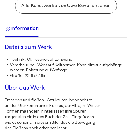
Alle Kunstwerke von Uwe Beyer ansehen
Information
Details zum Werk
Technik
:
Öl, Tusche auf Leinwand
Verarbeitung
:
Werk auf Keilrahmen. Kann direkt aufgehängt
werden. Rahmung auf Anfrage.
Größe
:
23,6x27,6in
Über das Werk
Erstarren und fließen - Strukturen, beobachtet
an den Uferzonen eines Flusses, der Elbe, im Winter.
Formen mäandern, hinterlassen ihre Spuren,
tragen sich ein in das Buch der Zeit. Eingefroren
wie es scheint, in diesem Bild, das die Bewegung
des Fließens noch erkennen lässt.