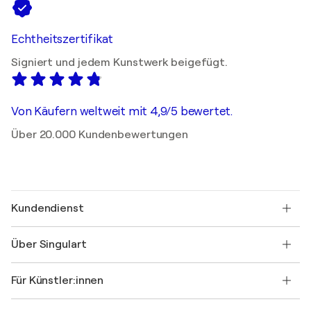
Echtheitszertifikat
Signiert und jedem Kunstwerk beigefügt.
Von Käufern weltweit mit 4,9/5 bewertet.
Über 20.000 Kundenbewertungen
Kundendienst
Kontaktieren Sie uns
Über Singulart
Versand
Rücknahmerichtlinie
Über uns
Kundenreferenzen
Für Künstler:innen
FAQ
Einen Gutschein verschenken
Partner
Werden Sie Mitglied unseres Handelsprogramms
Singulart als Künstler*in beitreten
Unsere Künstler:innen