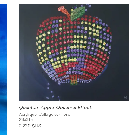
Quantum Apple. Observer Effect.
Acrylique, Collage sur Toile
28x31in
2 230 $US