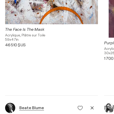
The Face Is The Mask
Acrylique, Plâtre sur Toile
59x47in
Purp
46 510 $US
Acryli
30x28
1 70
Beate Blume