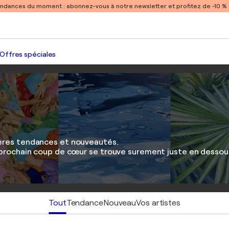
endances du moment :
abonnez-vous à notre newsletter et profitez de -10 
Offres spéciales
ières tendances et nouveautés.
e prochain coup de cœur se trouve surement juste en dessous
Tout
Tendance
Nouveau
Vos artistes