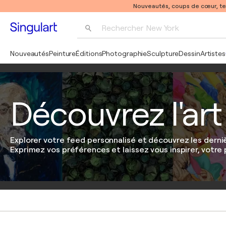
Nouveautés, coups de cœur, t
Rechercher 
New York
Photographie
Nouveautés
Peinture
Éditions
Photographie
Sculpture
Dessin
Artistes
Pop Art
Pablo Picasso
Découvrez l'art
Explorer votre feed personnalisé et découvrez les dern
Exprimez vos préférences et laissez vous inspirer, votr