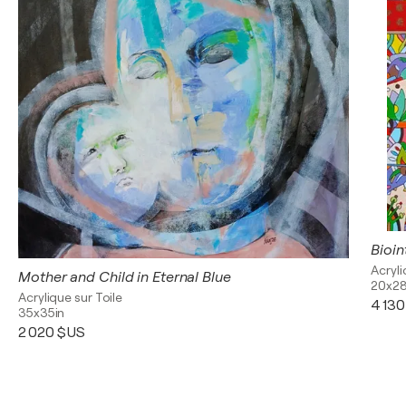
Bioin
Acryli
Mother and Child in Eternal Blue
20x28
Acrylique sur Toile
4 13
35x35in
2 020 $US