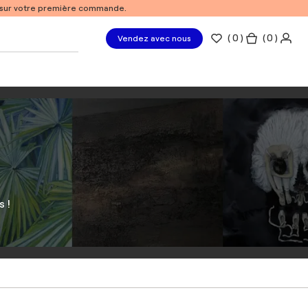
% sur votre première commande.
(
0
)
( 0 )
Vendez avec nous
 !