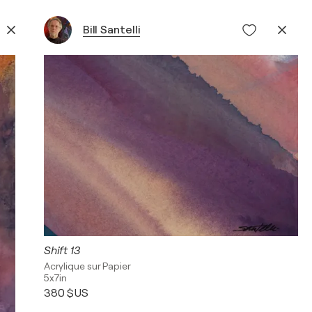
Bill Santelli
Shift 13
Acrylique sur Papier
5x7in
380 $US