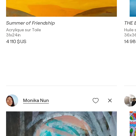
THE 
Summer of Friendship
Huile 
Acrylique sur Toile
36x36
31x24in
14 9
4 110 $US
Monika Nun