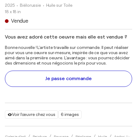
2025
• Biélorussie
•
Huile sur Toile
18 x 18 in
Vendue
Vous avez adoré cette oeuvre mais elle est vendue ?
Bonne nouvelle ! L'artiste travaille sur commande. Il peut réaliser
pour vous une oeuvre sur-mesure, inspirée de ce que vous avez
aimé dans la première oeuvre. L'avantage : vous pourrez décider
des dimensions et nous négocions le prix pour vous.
Je passe commande
Voir l'œuvre chez vous
6 images
Galerie d'art
Peinture
Paysage
Réalisme
Huile
Andrei Belai