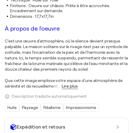
Technique
:
Huile sur Toile
Finitions
:
Oeuvre sur châssis. Prête à être accrochée.
Encadrement sur demande.
Dimensions
:
17,7x17,7in
À propos de l'oeuvre
C'est une œuvre d'atmosphère, où le silence devient presque
palpable. La maison solitaire sur le rivage n'est pas un symbole de
solitude, mais l'incarnation de la paix et de l'harmonie avec la
nature. Ici, le temps semble suspendu, permettant de ressentir la
fraîcheur de la brume matinale qui s'élève de l'eau miroitante et la
douce chaleur des premiers rayons du soleil.
Que cette image emplisse votre espace d'une atmosphère de
sérénité et de recueillement,
…
Lire plus
Description traduite automatiquement.
Huile
Paysage
Réalisme
Impressionisme
Expédition et retours