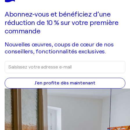
Vous avez adoré cette oeuvre mais elle est vendue ?
Lakeland
Abonnez-vous et bénéficiez d’une
Je passe commande
réduction de 10 % sur votre première
commande
Nouvelles œuvres, coups de cœur de nos
conseillers, fonctionnalités exclusives.
J'en profite dès maintenant