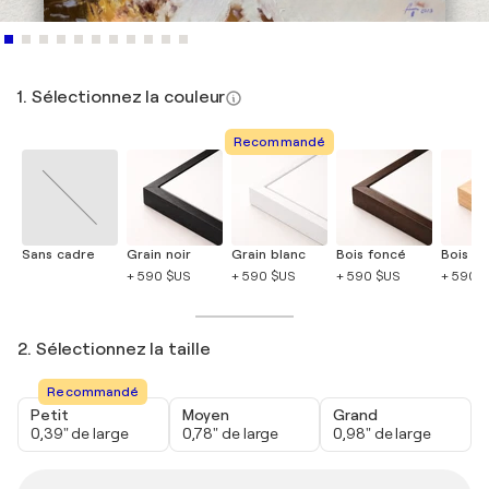
1. Sélectionnez la couleur
Recommandé
Sans cadre
Grain noir
Grain blanc
Bois foncé
Bois cla
+ 590 $US
+ 590 $US
+ 590 $US
+ 590 
2. Sélectionnez la taille
Recommandé
Petit
Moyen
Grand
0,39" de large
0,78" de large
0,98" de large