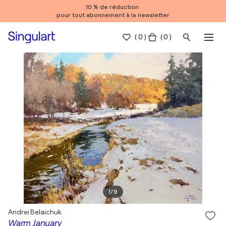
10 % de réduction
pour tout abonnement à la newsletter
(
0
)
( 0 )
1
/
9
Andrei Belaichuk
Warm January