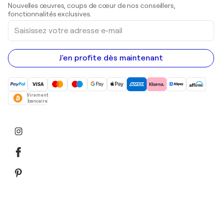
Sculptures
Nouvelles œuvres, coups de cœur de nos conseillers,
Peintures acryliques
fonctionnalités exclusives.
Saisissez
votre
adresse
e-
mail
J'en profite dès maintenant
Virement
bancaire