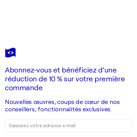
DAVID
ONEN
Vous avez adoré cette oeuvre mais elle est vendue ?
COMBAT
Abonnez-vous et bénéficiez d’une
Je passe commande
réduction de 10 % sur votre première
commande
Nouvelles œuvres, coups de cœur de nos
conseillers, fonctionnalités exclusives.