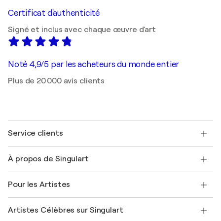
Certificat d'authenticité
Signé et inclus avec chaque œuvre d'art
Noté 4,9/5 par les acheteurs du monde entier
Plus de 20 000 avis clients
Service clients
Nous contacter
À propos de Singulart
Expédition
Politique de retour
A propos de nous
Témoignages de clients
Pour les Artistes
FAQ
Offrir une carte cadeau
Sociétés affiliées
Rejoignez notre programme commercial
Rejoindre Singulart en tant qu'artiste
Nos artistes
Mon compte
Artistes Célèbres sur Singulart
Se connecter en tant qu'Artiste
Magazine Singulart
Protection acheteur