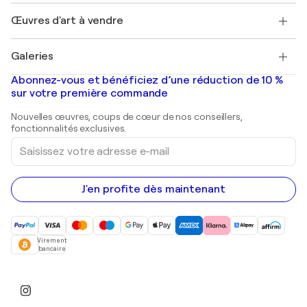
Emplois
+33 1 76 44 06 42
Henri Matisse
Découvrez une sélection d'art original
Œuvres d'art à vendre
Marc Chagall
Pablo Picasso
Tableaux à vendre
Salvador Dalí
Galeries
Tableaux abstraits à vendre
Banksy
Peintures à l'huile
Mr. Brainwash
Galeries d'art en France
Abonnez-vous et bénéficiez d’une réduction de 10 %
Peintures de paysage
Shepard Fairey
Galeries d'art en Belgique
sur votre première commande
Estampes
Sculptures
Nouvelles œuvres, coups de cœur de nos conseillers,
Peintures acryliques
fonctionnalités exclusives.
Saisissez
votre
adresse
e-
mail
J'en profite dès maintenant
Virement
bancaire