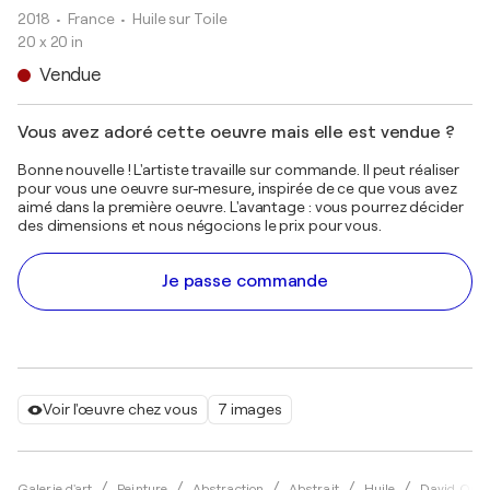
2018
• France
•
Huile sur Toile
20 x 20 in
Vendue
Vous avez adoré cette oeuvre mais elle est vendue ?
Bonne nouvelle ! L'artiste travaille sur commande. Il peut réaliser
pour vous une oeuvre sur-mesure, inspirée de ce que vous avez
aimé dans la première oeuvre. L'avantage : vous pourrez décider
des dimensions et nous négocions le prix pour vous.
Je passe commande
Voir l'œuvre chez vous
7 images
Galerie d'art
Peinture
Abstraction
Abstrait
Huile
David One