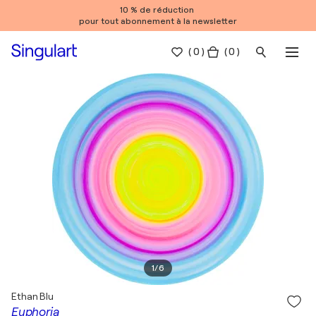
10 % de réduction
pour tout abonnement à la newsletter
(
0
)
( 0 )
1
/
6
Ethan Blu
Euphoria