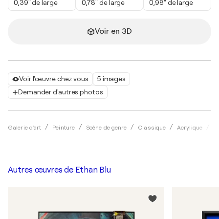
0,39" de large
0,78" de large
0,98" de large
Voir en 3D
Voir l'œuvre chez vous
5 images
Demander d'autres photos
Galerie d'art
Peinture
Scène de genre
Classique
Acrylique
E
Autres œuvres de
Ethan Blu