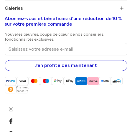
Tableaux à vendre
Salvador Dalí
Galeries
Tableaux abstraits à vendre
Banksy
Peintures à l'huile
Mr. Brainwash
Galeries d'art en France
Abonnez-vous et bénéficiez d’une réduction de 10 %
Peintures de paysage
Shepard Fairey
Galeries d'art en Belgique
sur votre première commande
Estampes
Sculptures
Nouvelles œuvres, coups de cœur de nos conseillers,
Peintures acryliques
fonctionnalités exclusives.
Saisissez
votre
adresse
e-
mail
J'en profite dès maintenant
Virement
bancaire