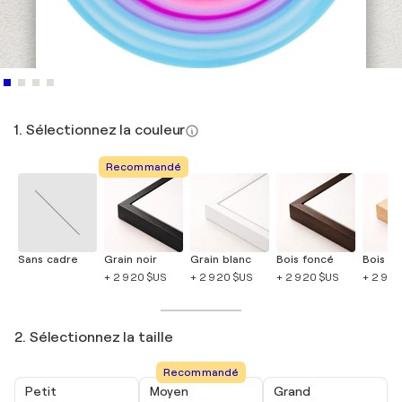
1. Sélectionnez la couleur
Recommandé
Sans cadre
Grain noir
Grain blanc
Bois foncé
Bois cla
+ 2 920 $US
+ 2 920 $US
+ 2 920 $US
+ 2 920
2. Sélectionnez la taille
Recommandé
Petit
Moyen
Grand