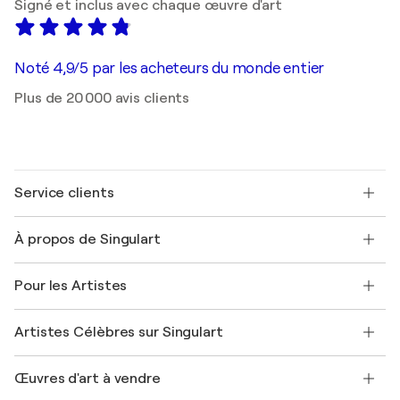
Signé et inclus avec chaque œuvre d'art
Noté 4,9/5 par les acheteurs du monde entier
Plus de 20 000 avis clients
Service clients
Nous contacter
À propos de Singulart
Expédition
Politique de retour
A propos de nous
Témoignages de clients
Pour les Artistes
FAQ
Offrir une carte cadeau
Sociétés affiliées
Rejoignez notre programme commercial
Rejoindre Singulart en tant qu'artiste
Nos artistes
Mon compte
Artistes Célèbres sur Singulart
Se connecter en tant qu'Artiste
Magazine Singulart
Protection acheteur
Emplois
+33 1 76 44 06 42
Henri Matisse
Découvrez une sélection d'art original
Œuvres d'art à vendre
Marc Chagall
Pablo Picasso