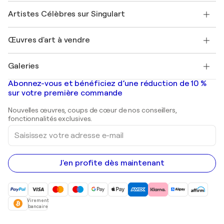
Rejoignez notre programme commercial
Rejoindre Singulart en tant qu'artiste
Nos artistes
Mon compte
Artistes Célèbres sur Singulart
Se connecter en tant qu'Artiste
Magazine Singulart
Protection acheteur
Emplois
+33 1 76 44 06 42
Henri Matisse
Découvrez une sélection d'art original
Œuvres d'art à vendre
Marc Chagall
Pablo Picasso
Tableaux à vendre
Salvador Dalí
Galeries
Tableaux abstraits à vendre
Banksy
Peintures à l'huile
Mr. Brainwash
Galeries d'art en France
Abonnez-vous et bénéficiez d’une réduction de 10 %
Peintures de paysage
Shepard Fairey
Galeries d'art en Belgique
sur votre première commande
Estampes
Sculptures
Nouvelles œuvres, coups de cœur de nos conseillers,
Peintures acryliques
fonctionnalités exclusives.
Saisissez
votre
adresse
e-
mail
J'en profite dès maintenant
Virement
bancaire