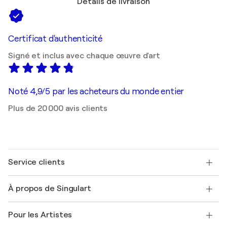
Détails de livraison
Certificat d'authenticité
Signé et inclus avec chaque œuvre d'art
Noté 4,9/5 par les acheteurs du monde entier
Plus de 20 000 avis clients
Service clients
Nous contacter
À propos de Singulart
Expédition
Politique de retour
A propos de nous
Témoignages de clients
Pour les Artistes
FAQ
Offrir une carte cadeau
Sociétés affiliées