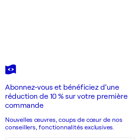
FERNANDO
JARAMILLO
Vous avez adoré cette oeuvre mais elle est vendue ?
Ice maker
Abonnez-vous et bénéficiez d’une
Je passe commande
réduction de 10 % sur votre première
commande
Nouvelles œuvres, coups de cœur de nos
conseillers, fonctionnalités exclusives.