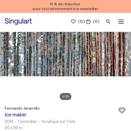
10 % de réduction
pour tout abonnement à la newsletter
(
0
)
( 0 )
1
/
31
Fernando Jaramillo
Ice maker
2019
• Colombie
•
Acrylique sur Toile
20 x 59 in