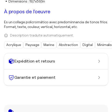
Dimensions
:
19,7x59,1in
À propos de l'oeuvre
Es un collage policromático avec predominnancia de tonos fríos.
Format, texte, couleur, vertical, horizontal, etc.
Description traduite automatiquement.
Acrylique
Paysage
Marine
Abstraction
Digital
Minimali
Expédition et retours
Garantie et paiement