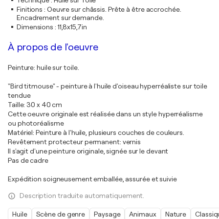
Technique
:
Huile sur Toile
Finitions
:
Oeuvre sur châssis. Prête à être accrochée.
Encadrement sur demande.
Dimensions
:
11,8x15,7in
À propos de l'oeuvre
Peinture: huile sur toile.
"Bird titmouse" - peinture à l'huile d'oiseau hyperréaliste sur toile
tendue
Taille: 30 x 40 cm
Cette oeuvre originale est réalisée dans un style hyperréalisme
ou photoréalisme
Matériel: Peinture à l'huile, plusieurs couches de couleurs.
Revêtement protecteur permanent: vernis
Il s'agit d'une peinture originale, signée sur le devant
Pas de cadre
Expédition soigneusement emballée, assurée et suivie
Description traduite automatiquement.
Huile
Scène de genre
Paysage
Animaux
Nature
Classiq