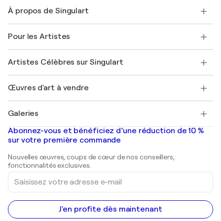
Nous contacter
À propos de Singulart
Expédition
Politique de retour
A propos de nous
Témoignages de clients
Pour les Artistes
FAQ
Offrir une carte cadeau
Sociétés affiliées
Rejoignez notre programme commercial
Rejoindre Singulart en tant qu'artiste
Nos artistes
Mon compte
Artistes Célèbres sur Singulart
Se connecter en tant qu'Artiste
Magazine Singulart
Protection acheteur
Emplois
+33 1 76 44 06 42
Henri Matisse
Découvrez une sélection d'art original
Œuvres d'art à vendre
Marc Chagall
Pablo Picasso
Tableaux à vendre
Salvador Dalí
Galeries
Tableaux abstraits à vendre
Banksy
Peintures à l'huile
Mr. Brainwash
Galeries d'art en France
Abonnez-vous et bénéficiez d’une réduction de 10 %
Peintures de paysage
Shepard Fairey
Galeries d'art en Belgique
sur votre première commande
Estampes
Sculptures
Nouvelles œuvres, coups de cœur de nos conseillers,
Peintures acryliques
fonctionnalités exclusives.
Saisissez
votre
adresse
e-
mail
J'en profite dès maintenant