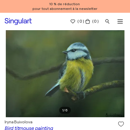
10 % de réduction
pour tout abonnement à la newsletter
(
0
)
( 0 )
1
/
6
Iryna Buivolova
Bird titmouse painting