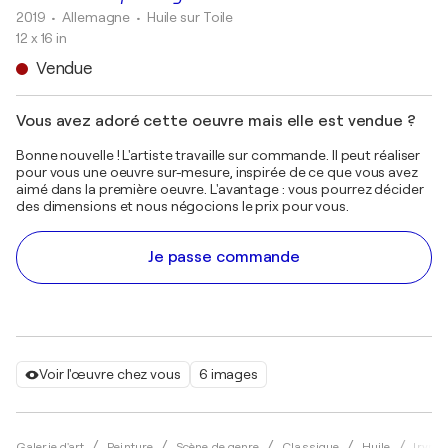
2019
• Allemagne
•
Huile sur Toile
12 x 16 in
Vendue
Vous avez adoré cette oeuvre mais elle est vendue ?
Bonne nouvelle ! L'artiste travaille sur commande. Il peut réaliser
pour vous une oeuvre sur-mesure, inspirée de ce que vous avez
aimé dans la première oeuvre. L'avantage : vous pourrez décider
des dimensions et nous négocions le prix pour vous.
Je passe commande
Voir l'œuvre chez vous
6 images
Galerie d'art
Peinture
Scène de genre
Classique
Huile
Iryna 