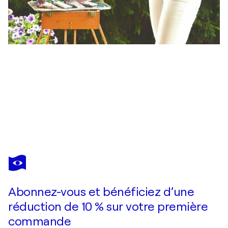
IRYNA
BUIVOLOVA
Vous avez adoré cette oeuvre mais elle est vendue ?
Bird titmouse painting
Abonnez-vous et bénéficiez d’une
Je passe commande
réduction de 10 % sur votre première
commande