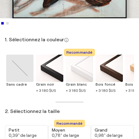
1. Sélectionnez la couleur
Recommandé
Sans cadre
Grain noir
Grain blanc
Bois foncé
Bois cla
+ 3 180 $US
+ 3 180 $US
+ 3 180 $US
+ 3 180
2. Sélectionnez la taille
Recommandé
Petit
Moyen
Grand
0,39" de large
0,78" de large
0,98" de large