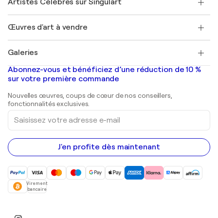
Artistes Célèbres sur Singulart
Se connecter en tant qu'Artiste
Magazine Singulart
Protection acheteur
Emplois
+33 1 76 44 06 42
Henri Matisse
Découvrez une sélection d'art original
Œuvres d'art à vendre
Marc Chagall
Pablo Picasso
Tableaux à vendre
Salvador Dalí
Galeries
Tableaux abstraits à vendre
Banksy
Peintures à l'huile
Mr. Brainwash
Galeries d'art en France
Abonnez-vous et bénéficiez d’une réduction de 10 %
Peintures de paysage
Shepard Fairey
Galeries d'art en Belgique
sur votre première commande
Estampes
Sculptures
Nouvelles œuvres, coups de cœur de nos conseillers,
Peintures acryliques
fonctionnalités exclusives.
Saisissez
votre
adresse
e-
mail
J'en profite dès maintenant
Virement
bancaire