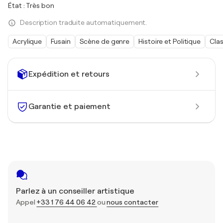
État : Très bon
Description traduite automatiquement.
Acrylique
Fusain
Scène de genre
Histoire et Politique
Cla
Expédition et retours
Garantie et paiement
Parlez à un conseiller artistique
Appel
+33 1 76 44 06 42
ou
nous contacter