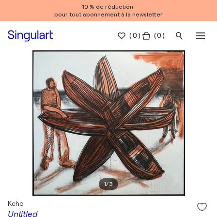
10 % de réduction
pour tout abonnement à la newsletter
(
0
)
( 0 )
1
/
3
Kcho
Untitled