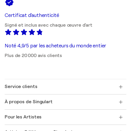
Certificat d'authenticité
Signé et inclus avec chaque œuvre d'art
Noté 4,9/5 par les acheteurs du monde entier
Plus de 20 000 avis clients
Service clients
Nous contacter
À propos de Singulart
Expédition
Politique de retour
A propos de nous
Témoignages de clients
Pour les Artistes
FAQ
Offrir une carte cadeau
Sociétés affiliées
Rejoignez notre programme commercial
Rejoindre Singulart en tant qu'artiste
Nos artistes
Mon compte