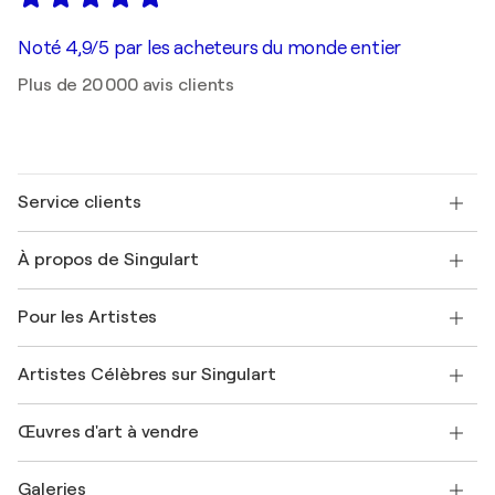
Noté 4,9/5 par les acheteurs du monde entier
Plus de 20 000 avis clients
Service clients
Nous contacter
À propos de Singulart
Expédition
Politique de retour
A propos de nous
Témoignages de clients
Pour les Artistes
FAQ
Offrir une carte cadeau
Sociétés affiliées
Rejoignez notre programme commercial
Rejoindre Singulart en tant qu'artiste
Nos artistes
Mon compte
Artistes Célèbres sur Singulart
Se connecter en tant qu'Artiste
Magazine Singulart
Protection acheteur
Emplois
+33 1 76 44 06 42
Henri Matisse
Découvrez une sélection d'art original
Œuvres d'art à vendre
Marc Chagall
Pablo Picasso
Tableaux à vendre
Salvador Dalí
Galeries
Tableaux abstraits à vendre