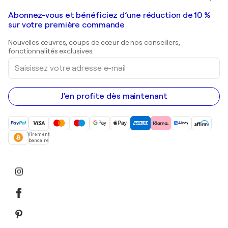
Banksy
Peintures à l'huile
Mr. Brainwash
Galeries d'art en France
Abonnez-vous et bénéficiez d’une réduction de 10 %
Peintures de paysage
Shepard Fairey
Galeries d'art en Belgique
sur votre première commande
Estampes
Sculptures
Nouvelles œuvres, coups de cœur de nos conseillers,
Peintures acryliques
fonctionnalités exclusives.
Saisissez
votre
adresse
e-
mail
J'en profite dès maintenant
Virement
bancaire