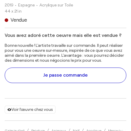
2019
• Espagne
•
Acrylique sur Toile
44 x 21 in
Vendue
Vous avez adoré cette oeuvre mais elle est vendue ?
Bonne nouvelle ! L'artiste travaille sur commande. Il peut réaliser
pour vous une oeuvre sur-mesure, inspirée de ce que vous avez
aimé dans la première oeuvre. L'avantage : vous pourrez décider
des dimensions et nous négocions le prix pour vous.
Je passe commande
Voir l'œuvre chez vous
Galerie d'art
Peinture
Animaux
Naïf
Acrylique
Mercedes La