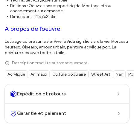
Technique
:
Acrylique sur Toile
Finitions
:
Oeuvre sans support rigide. Montage et/ou
encadrement sur demande.
Dimensions
:
43,7x21,3in
À propos de l'oeuvre
Lettrage coloré sur la vie. Vive la Vida signifie vivre la vie. Morceau
heureux. Oiseaux, amour, urbain, peinture acrylique pop. La
peinture recouvre toute la toile.
Description traduite automatiquement.
Acrylique
Animaux
Culture populaire
Street Art
Naïf
Po
Expédition et retours
Garantie et paiement