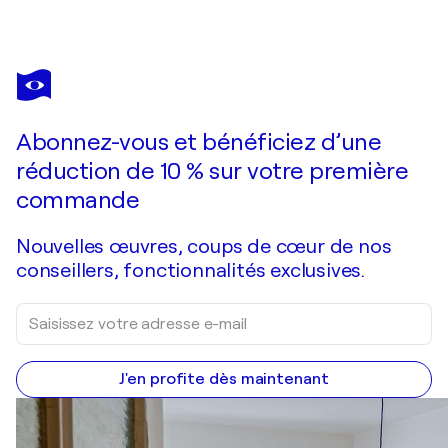
MERCEDES
LAGUNAS
Vous avez adoré cette oeuvre mais elle est vendue ?
Vive la Vida
Abonnez-vous et bénéficiez d’une
Je passe commande
réduction de 10 % sur votre première
commande
Nouvelles œuvres, coups de cœur de nos
conseillers, fonctionnalités exclusives.
J'en profite dès maintenant