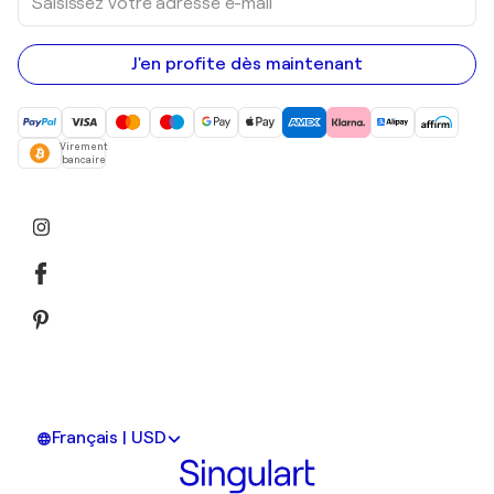
votre
adresse
e-
mail
J'en profite dès maintenant
Virement
bancaire
Français | USD