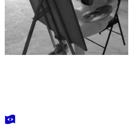
MIN ZOU
Viewpoint
630 $US
Faire une offre
Acquérir