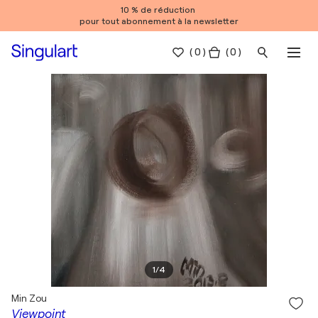
10 % de réduction
pour tout abonnement à la newsletter
(
0
)
( 0 )
1
/
4
Min Zou
Viewpoint