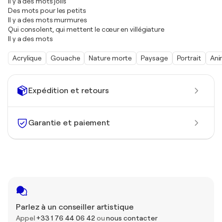
Il y a des mots jolis
Des mots pour les petits
Il y a des mots murmures
Qui consolent, qui mettent le cœur en villégiature
Il y a des mots
Acrylique
Gouache
Nature morte
Paysage
Portrait
Ani
Expédition et retours
Garantie et paiement
Parlez à un conseiller artistique
Appel
+33 1 76 44 06 42
ou
nous contacter