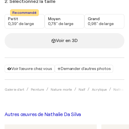
2. Sélectionnez la taille
Recommandé
Petit
Moyen
Grand
0,39" de large
0,78" de large
0,98" de large
Voir en 3D
Voir l'œuvre chez vous
Demander d'autres photos
Galerie d'art
Peinture
Nature morte
Naïf
Acrylique
Nathalie 
Autres œuvres de
Nathalie Da Silva