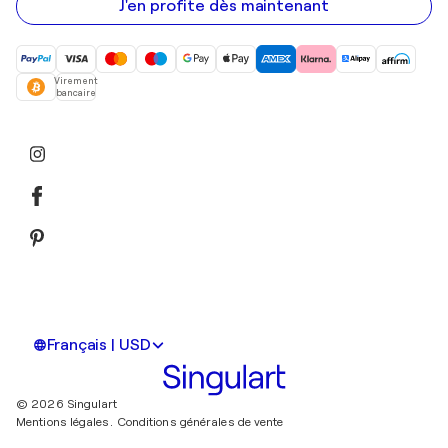
mail
J'en profite dès maintenant
Virement
bancaire
Français | USD
© 2026 Singulart
Mentions légales.
Conditions générales de vente