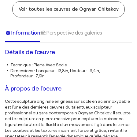
Voir toutes les œuvres de Ognyan Chitakov
Information
Perspective des galeries
Détails de l'œuvre
Technique
:
Pierre Avec Socle
Dimensions
:
Longueur : 13,8in, Hauteur : 13,4in,
Profondeur : 7,9in
À propos de l'oeuvre
Cette sculpture originale en gneiss sur socle en acier inoxydable
est l'une des dernières œuvres du talentueux sculpteur
professionnel bulgare contemporain Ognyan Chitakov. Il sculpte
cette sculpture en pierre massive pour capturer la puissance
figurative brute et la fluidité d'un mouvement figé dans le temps.
Les courbes et les textures incarnent force et grâce, invitant le
spectateur à ressentir l'énergie dynamique qu'elle dégage.