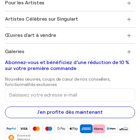
Pour les Artistes
FAQ
Offrir une carte cadeau
Sociétés affiliées
Rejoignez notre programme commercial
Rejoindre Singulart en tant qu'artiste
Nos artistes
Mon compte
Artistes Célèbres sur Singulart
Se connecter en tant qu'Artiste
Magazine Singulart
Protection acheteur
Emplois
+33 1 76 44 06 42
Henri Matisse
Découvrez une sélection d'art original
Œuvres d'art à vendre
Marc Chagall
Pablo Picasso
Tableaux à vendre
Salvador Dalí
Galeries
Tableaux abstraits à vendre
Banksy
Peintures à l'huile
Mr. Brainwash
Galeries d'art en France
Abonnez-vous et bénéficiez d’une réduction de 10 %
Peintures de paysage
Shepard Fairey
Galeries d'art en Belgique
sur votre première commande
Estampes
Sculptures
Nouvelles œuvres, coups de cœur de nos conseillers,
Peintures acryliques
fonctionnalités exclusives.
Saisissez
votre
adresse
e-
mail
J'en profite dès maintenant
Virement
bancaire