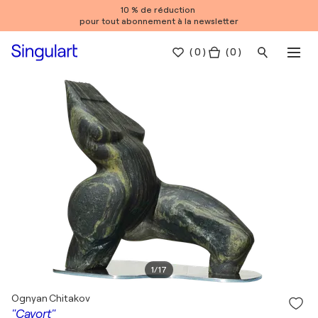
10 % de réduction
pour tout abonnement à la newsletter
(
0
)
( 0 )
1
/
17
Ognyan Chitakov
"Cavort"