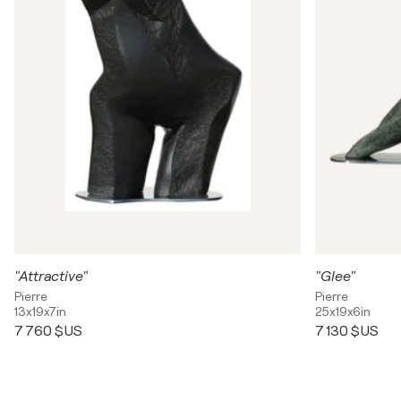
"Attractive"
"Glee"
Pierre
Pierre
13x19x7in
25x19x6in
7 760 $US
7 130 $US