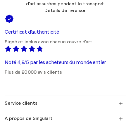
d'art assurées pendant le transport.
Détails de livraison
Certificat d'authenticité
Signé et inclus avec chaque œuvre d'art
Noté 4,9/5 par les acheteurs du monde entier
Plus de 20 000 avis clients
Service clients
Nous contacter
À propos de Singulart
Expédition
Politique de retour
A propos de nous
Témoignages de clients