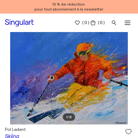
10 % de réduction
pour tout abonnement à la newsletter
(
0
)
( 0 )
1
/
8
Pol Ledent
Skiing