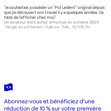
"Je souhaitais posséder un "Pol Ledent" original depuis
que j'ai découvert son travail il y a quelques années. J'ai
hâte de l'afficher chez moi."
Un amateur d'art, achat effectué en octobre 2023:
"Verger au printemps",
Huile sur Toile
,
19,7x15,7in
POL
LEDENT
Vous avez adoré cette oeuvre mais elle est vendue ?
Skiing
Abonnez-vous et bénéficiez d’une
Je passe commande
réduction de 10 % sur votre première