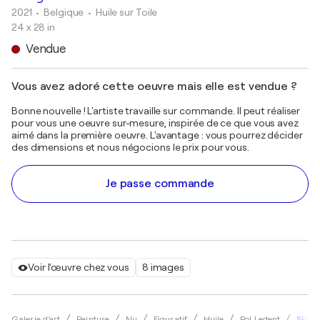
2021
• Belgique
•
Huile sur Toile
24 x 28 in
Vendue
Vous avez adoré cette oeuvre mais elle est vendue ?
Bonne nouvelle ! L'artiste travaille sur commande. Il peut réaliser
pour vous une oeuvre sur-mesure, inspirée de ce que vous avez
aimé dans la première oeuvre. L'avantage : vous pourrez décider
des dimensions et nous négocions le prix pour vous.
Je passe commande
Voir l'œuvre chez vous
8 images
Skiin
Galerie d'art
Peinture
Nu
Figuratif
Huile
Pol Ledent