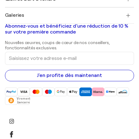
Pablo Picasso
Tableaux à vendre
Salvador Dalí
Galeries
Tableaux abstraits à vendre
Banksy
Peintures à l'huile
Mr. Brainwash
Galeries d'art en France
Abonnez-vous et bénéficiez d’une réduction de 10 %
Peintures de paysage
Shepard Fairey
Galeries d'art en Belgique
sur votre première commande
Estampes
Sculptures
Nouvelles œuvres, coups de cœur de nos conseillers,
Peintures acryliques
fonctionnalités exclusives.
Saisissez
votre
adresse
e-
mail
J'en profite dès maintenant
Virement
bancaire