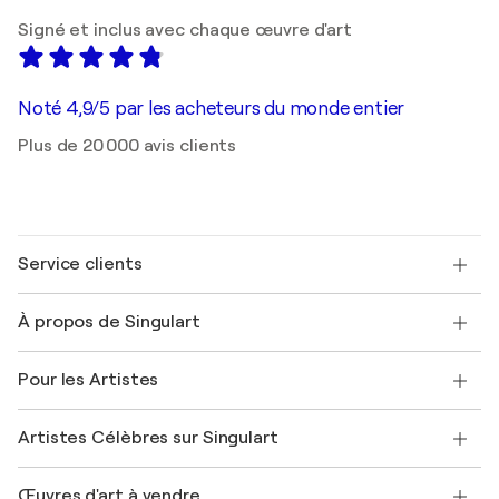
Signé et inclus avec chaque œuvre d'art
Noté 4,9/5 par les acheteurs du monde entier
Plus de 20 000 avis clients
Service clients
Nous contacter
À propos de Singulart
Expédition
Politique de retour
A propos de nous
Témoignages de clients
Pour les Artistes
FAQ
Offrir une carte cadeau
Sociétés affiliées
Rejoignez notre programme commercial
Rejoindre Singulart en tant qu'artiste
Nos artistes
Mon compte
Artistes Célèbres sur Singulart
Se connecter en tant qu'Artiste
Magazine Singulart
Protection acheteur
Emplois
+33 1 76 44 06 42
Henri Matisse
Découvrez une sélection d'art original
Œuvres d'art à vendre
Marc Chagall