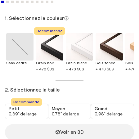
1. Sélectionnez la couleur
Recommandé
Sans cadre
Grain noir
Grain blanc
Bois foncé
Bois cla
+ 470 $US
+ 470 $US
+ 470 $US
+ 470 
2. Sélectionnez la taille
Recommandé
Petit
Moyen
Grand
0,39" de large
0,78" de large
0,98" de large
Voir en 3D