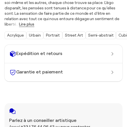
soi-même et les autres, chaque chose trouve sa place. L’égo
disparaît, les pensées sont tenues à distance pour ce qu’elles
sont. La sensation de faire partie de ce monde et d’être en
relation avec tout ce qui nous entoure dégage un sentiment de
liberté
…
Lire plus
Acrylique
Urbain
Portrait
Street Art
Semi-abstrait
Cub
Expédition et retours
Garantie et paiement
Parlez à un conseiller artistique
Appel
+33 1 76 44 06 42
ou
nous contacter