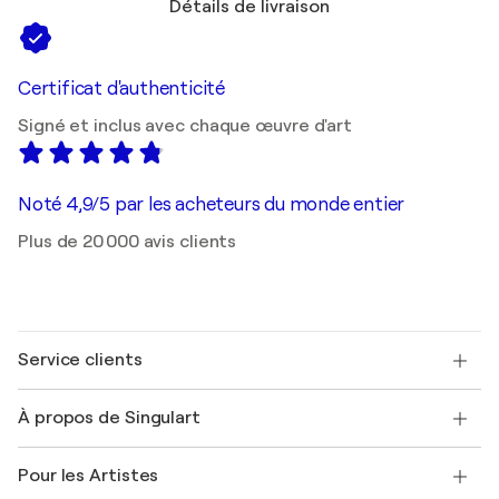
Détails de livraison
Certificat d'authenticité
Signé et inclus avec chaque œuvre d'art
Noté 4,9/5 par les acheteurs du monde entier
Plus de 20 000 avis clients
Service clients
Nous contacter
À propos de Singulart
Expédition
Politique de retour
A propos de nous
Témoignages de clients
Pour les Artistes
FAQ
Offrir une carte cadeau