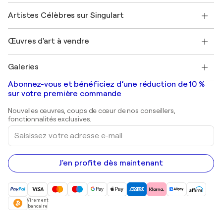
Sociétés affiliées
Rejoignez notre programme commercial
Rejoindre Singulart en tant qu'artiste
Nos artistes
Mon compte
Artistes Célèbres sur Singulart
Se connecter en tant qu'Artiste
Magazine Singulart
Protection acheteur
Emplois
+33 1 76 44 06 42
Henri Matisse
Découvrez une sélection d'art original
Œuvres d'art à vendre
Marc Chagall
Pablo Picasso
Tableaux à vendre
Salvador Dalí
Galeries
Tableaux abstraits à vendre
Banksy
Peintures à l'huile
Mr. Brainwash
Galeries d'art en France
Abonnez-vous et bénéficiez d’une réduction de 10 %
Peintures de paysage
Shepard Fairey
Galeries d'art en Belgique
sur votre première commande
Estampes
Sculptures
Nouvelles œuvres, coups de cœur de nos conseillers,
Peintures acryliques
fonctionnalités exclusives.
Saisissez
votre
adresse
e-
mail
J'en profite dès maintenant
Virement
bancaire