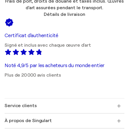
Frais de port, droits de douane et taxes inclus. Œuvres
d'art assurées pendant le transport.
Détails de livraison
Certificat d'authenticité
Signé et inclus avec chaque œuvre d'art
Noté 4,9/5 par les acheteurs du monde entier
Plus de 20 000 avis clients
Service clients
Nous contacter
À propos de Singulart
Expédition
Politique de retour