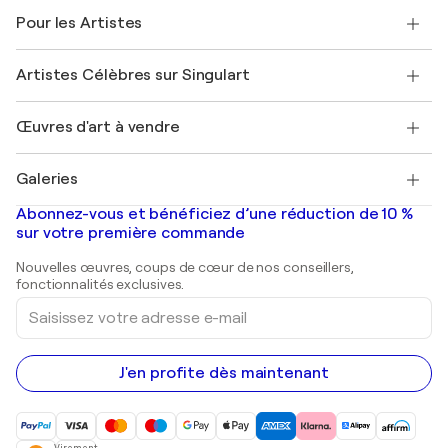
A propos de nous
Témoignages de clients
Pour les Artistes
FAQ
Offrir une carte cadeau
Sociétés affiliées
Rejoignez notre programme commercial
Rejoindre Singulart en tant qu'artiste
Nos artistes
Mon compte
Artistes Célèbres sur Singulart
Se connecter en tant qu'Artiste
Magazine Singulart
Protection acheteur
Emplois
+33 1 76 44 06 42
Henri Matisse
Découvrez une sélection d'art original
Œuvres d'art à vendre
Marc Chagall
Pablo Picasso
Tableaux à vendre
Salvador Dalí
Galeries
Tableaux abstraits à vendre
Banksy
Peintures à l'huile
Mr. Brainwash
Galeries d'art en France
Abonnez-vous et bénéficiez d’une réduction de 10 %
Peintures de paysage
Shepard Fairey
Galeries d'art en Belgique
sur votre première commande
Estampes
Sculptures
Nouvelles œuvres, coups de cœur de nos conseillers,
Peintures acryliques
fonctionnalités exclusives.
Saisissez
votre
adresse
e-
mail
J'en profite dès maintenant