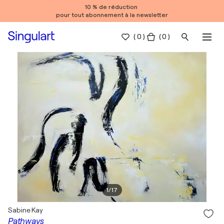
10 % de réduction
pour tout abonnement à la newsletter
(
0
)
( 0 )
1
/
17
Sabine Kay
Pathways