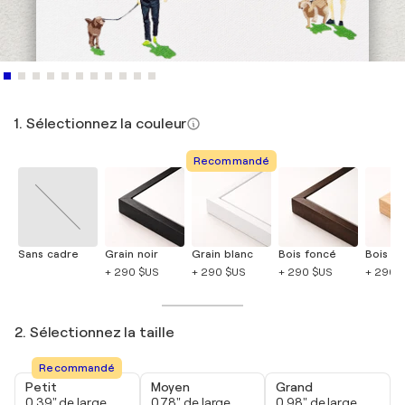
1. Sélectionnez la couleur
Recommandé
Sans cadre
Grain noir
Grain blanc
Bois foncé
Bois cla
+ 290 $US
+ 290 $US
+ 290 $US
+ 290 
2. Sélectionnez la taille
Recommandé
Petit
Moyen
Grand
0,39" de large
0,78" de large
0,98" de large