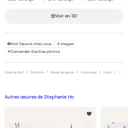
Voir en 3D
Voir l'œuvre chez vous
4 images
Demander d'autres photos
Galerie d'art
Peinture
Scène de genre
Classique
Huile
Steph
Autres œuvres de
Stephanie Ho