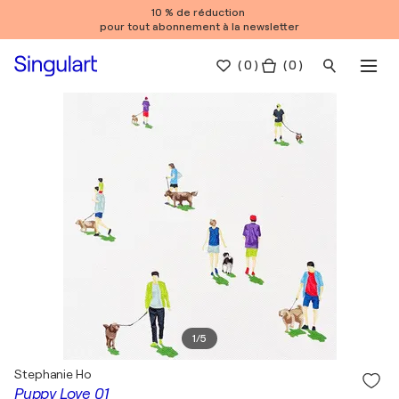
10 % de réduction
pour tout abonnement à la newsletter
(
0
)
( 0 )
1
/
5
Stephanie Ho
Puppy Love 01