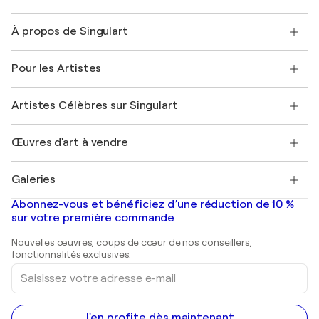
Nous contacter
À propos de Singulart
Expédition
Politique de retour
A propos de nous
Témoignages de clients
Pour les Artistes
FAQ
Offrir une carte cadeau
Sociétés affiliées
Rejoignez notre programme commercial
Rejoindre Singulart en tant qu'artiste
Nos artistes
Mon compte
Artistes Célèbres sur Singulart
Se connecter en tant qu'Artiste
Magazine Singulart
Protection acheteur
Emplois
+33 1 76 44 06 42
Henri Matisse
Découvrez une sélection d'art original
Œuvres d'art à vendre
Marc Chagall
Pablo Picasso
Tableaux à vendre
Salvador Dalí
Galeries
Tableaux abstraits à vendre
Banksy
Peintures à l'huile
Mr. Brainwash
Galeries d'art en France
Abonnez-vous et bénéficiez d’une réduction de 10 %
Peintures de paysage
Shepard Fairey
Galeries d'art en Belgique
sur votre première commande
Estampes
Sculptures
Nouvelles œuvres, coups de cœur de nos conseillers,
Peintures acryliques
fonctionnalités exclusives.
Saisissez
votre
adresse
e-
mail
J'en profite dès maintenant