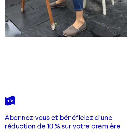
STEPHANIE HO
Puppy Love 01
1 400 $US
Faire une offre
Acquérir
Abonnez-vous et bénéficiez d’une
réduction de 10 % sur votre première