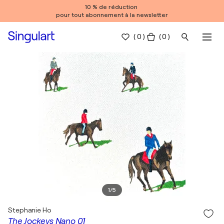
10 % de réduction
pour tout abonnement à la newsletter
(
0
)
( 0 )
1
/
5
Stephanie Ho
The Jockeys Nano 01