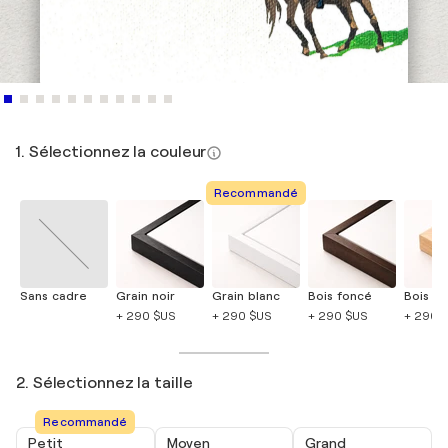
1. Sélectionnez la couleur
Recommandé
Sans cadre
Grain noir
Grain blanc
Bois foncé
Bois cla
+ 290 $US
+ 290 $US
+ 290 $US
+ 290 
2. Sélectionnez la taille
Recommandé
Petit
Moyen
Grand