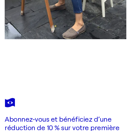
STEPHANIE HO
The Jockeys Nano 01
570 $US
Faire une offre
Acquérir
Abonnez-vous et bénéficiez d’une
réduction de 10 % sur votre première