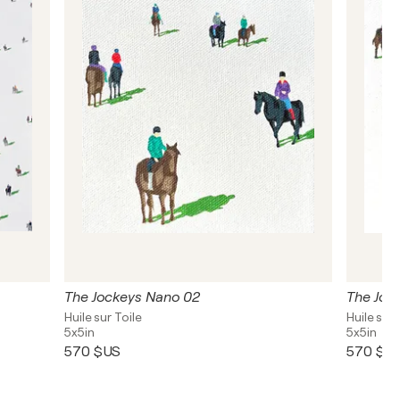
The Jockeys Nano 02
The Joc
Huile sur Toile
Huile sur 
5x5in
5x5in
570 $US
570 $U