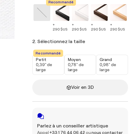
Recommandé
+
+
+
+
+
290 $US
290 $US
290 $US
290 $US
29
2. Sélectionnez la taille
Recommandé
Petit
Moyen
Grand
0,39" de
0,78" de
0,98" de
large
large
large
Voir en 3D
Parlez à un conseiller artistique
Appel
+33 1 76 44 06 42
ou
nous contacter