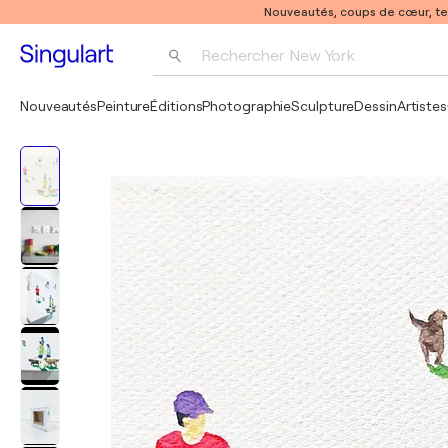
Nouveautés, coups de cœur, t
Rechercher 
New York
Photographie
Nouveautés
Peinture
Éditions
Photographie
Sculpture
Dessin
Artistes
Pop Art
Pablo Picasso