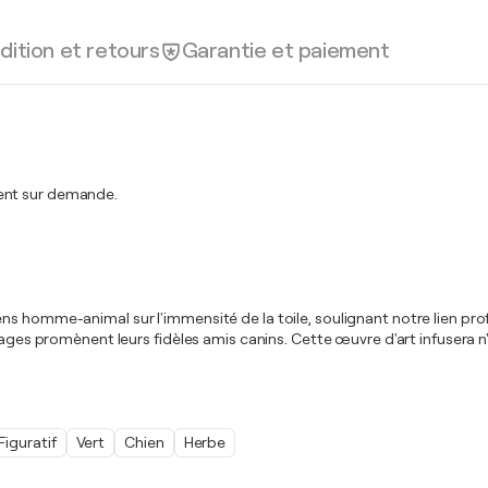
dition et retours
Garantie et paiement
ment sur demande.
es liens homme-animal sur l'immensité de la toile, soulignant notre lien 
nages promènent leurs fidèles amis canins. Cette œuvre d'art infusera n'i
Figuratif
Vert
Chien
Herbe