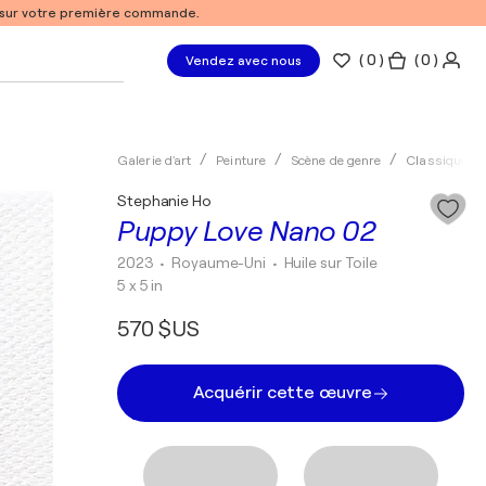
% sur votre première commande.
(
0
)
( 0 )
Vendez avec nous
Galerie d'art
Peinture
Scène de genre
Classique
Stephanie Ho
Puppy Love Nano 02
2023
• Royaume-Uni
•
Huile sur Toile
5 x 5 in
570 $US
Acquérir cette œuvre