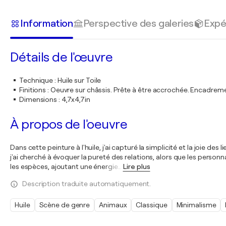
Information
Perspective des galeries
Expé
Détails de l'œuvre
Technique
:
Huile sur Toile
Finitions
:
Oeuvre sur châssis. Prête à être accrochée. Encadre
Dimensions
:
4,7x4,7in
À propos de l'oeuvre
Dans cette peinture à l'huile, j'ai capturé la simplicité et la joie d
j'ai cherché à évoquer la pureté des relations, alors que les person
les espèces, ajoutant une énergie
…
Lire plus
Description traduite automatiquement.
Huile
Scène de genre
Animaux
Classique
Minimalisme