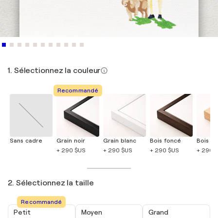
1. Sélectionnez la couleur
Recommandé
Sans cadre
Grain noir
Grain blanc
Bois foncé
Bois cla
+ 290 $US
+ 290 $US
+ 290 $US
+ 290 
2. Sélectionnez la taille
Recommandé
Petit
Moyen
Grand