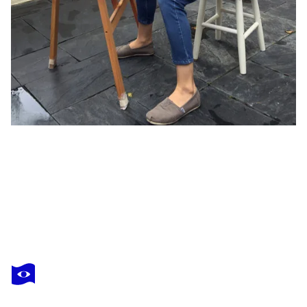
STEPHANIE HO
Puppy Love Nano 01
570 $US
Faire une offre
Acquérir