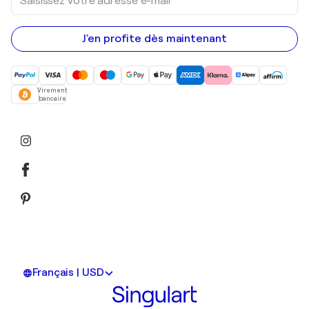
votre
adresse
e-
mail
J'en profite dès maintenant
Virement
bancaire
Français | USD