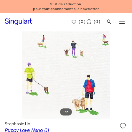
10 % de réduction
pour tout abonnement à la newsletter
(
0
)
( 0 )
1
/
6
Stephanie Ho
Puppy Love Nano 01