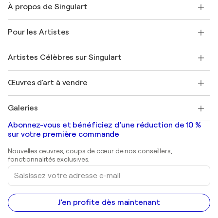
À propos de Singulart
Expédition
Politique de retour
A propos de nous
Témoignages de clients
Pour les Artistes
FAQ
Offrir une carte cadeau
Sociétés affiliées
Rejoignez notre programme commercial
Rejoindre Singulart en tant qu'artiste
Nos artistes
Mon compte
Artistes Célèbres sur Singulart
Se connecter en tant qu'Artiste
Magazine Singulart
Protection acheteur
Emplois
+33 1 76 44 06 42
Henri Matisse
Découvrez une sélection d'art original
Œuvres d'art à vendre
Marc Chagall
Pablo Picasso
Tableaux à vendre
Salvador Dalí
Galeries
Tableaux abstraits à vendre
Banksy
Peintures à l'huile
Mr. Brainwash
Galeries d'art en France
Abonnez-vous et bénéficiez d’une réduction de 10 %
Peintures de paysage
Shepard Fairey
Galeries d'art en Belgique
sur votre première commande
Estampes
Sculptures
Nouvelles œuvres, coups de cœur de nos conseillers,
Peintures acryliques
fonctionnalités exclusives.
Saisissez
votre
adresse
e-
mail
J'en profite dès maintenant