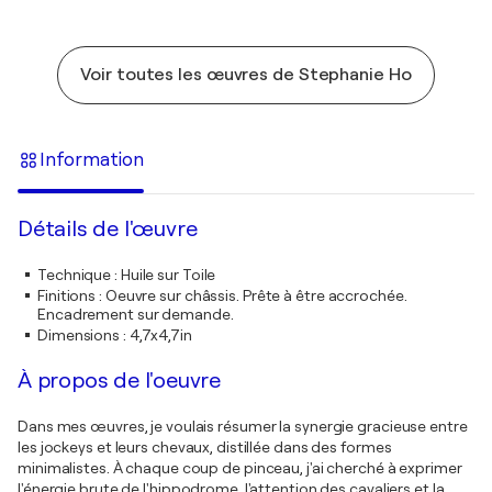
Voir toutes les œuvres de Stephanie Ho
Information
Détails de l'œuvre
Technique
:
Huile sur Toile
Finitions
:
Oeuvre sur châssis. Prête à être accrochée.
Encadrement sur demande.
Dimensions
:
4,7x4,7in
À propos de l'oeuvre
Dans mes œuvres, je voulais résumer la synergie gracieuse entre
les jockeys et leurs chevaux, distillée dans des formes
minimalistes. À chaque coup de pinceau, j'ai cherché à exprimer
l'énergie brute de l'hippodrome, l'attention des cavaliers et la