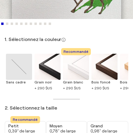
1. Sélectionnez la couleur
Recommandé
Sans cadre
Grain noir
Grain blanc
Bois foncé
Bois cla
+ 290 $US
+ 290 $US
+ 290 $US
+ 290 
2. Sélectionnez la taille
Recommandé
Petit
Moyen
Grand
0,39" de large
0,78" de large
0,98" de large