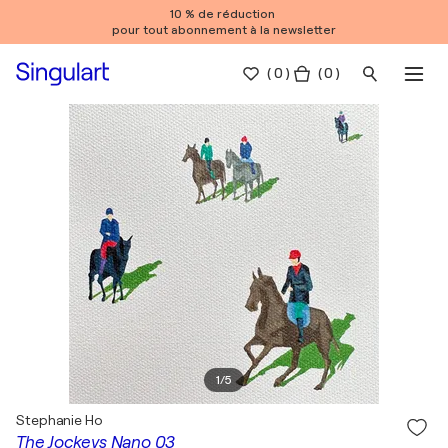
10 % de réduction
pour tout abonnement à la newsletter
(
0
)
( 0 )
1
/
5
Stephanie Ho
The Jockeys Nano 03