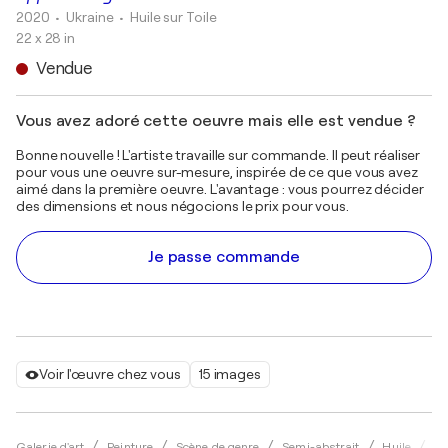
2020
• Ukraine
•
Huile sur Toile
22 x 28 in
Vendue
Vous avez adoré cette oeuvre mais elle est vendue ?
Bonne nouvelle ! L'artiste travaille sur commande. Il peut réaliser
pour vous une oeuvre sur-mesure, inspirée de ce que vous avez
aimé dans la première oeuvre. L'avantage : vous pourrez décider
des dimensions et nous négocions le prix pour vous.
Je passe commande
Voir l'œuvre chez vous
15 images
Galerie d'art
Peinture
Scène de genre
Semi-abstrait
Huile
Zh