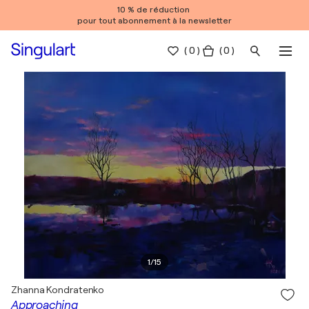
10 % de réduction
pour tout abonnement à la newsletter
(
0
)
( 0 )
1
/
15
Zhanna Kondratenko
Approaching