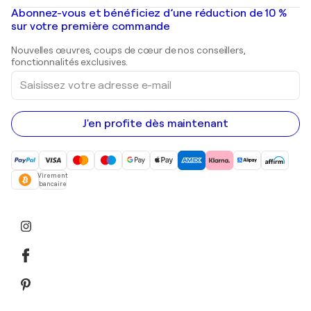
Peintures à l'huile
Mr. Brainwash
Galeries d'art en France
Abonnez-vous et bénéficiez d’une réduction de 10 %
Peintures de paysage
Shepard Fairey
Galeries d'art en Belgique
sur votre première commande
Estampes
Sculptures
Nouvelles œuvres, coups de cœur de nos conseillers,
Peintures acryliques
fonctionnalités exclusives.
Saisissez
votre
adresse
e-
mail
J'en profite dès maintenant
Virement
bancaire