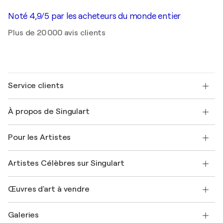
Noté 4,9/5 par les acheteurs du monde entier
Plus de 20 000 avis clients
Service clients
Nous contacter
À propos de Singulart
Expédition
Politique de retour
A propos de nous
Témoignages de clients
Pour les Artistes
FAQ
Offrir une carte cadeau
Sociétés affiliées
Rejoignez notre programme commercial
Rejoindre Singulart en tant qu'artiste
Nos artistes
Mon compte
Artistes Célèbres sur Singulart
Se connecter en tant qu'Artiste
Magazine Singulart
Protection acheteur
Emplois
+33 1 76 44 06 42
Henri Matisse
Découvrez une sélection d'art original
Œuvres d'art à vendre
Marc Chagall
Pablo Picasso
Tableaux à vendre
Salvador Dalí
Galeries
Tableaux abstraits à vendre
Banksy