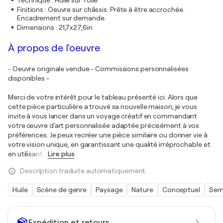
Technique
:
Huile sur Toile
Finitions
:
Oeuvre sur châssis. Prête à être accrochée.
Encadrement sur demande.
Dimensions
:
21,7x27,6in
À propos de l'oeuvre
- Oeuvre originale vendue - Commissions personnalisées
disponibles -
Merci de votre intérêt pour le tableau présenté ici. Alors que
cette pièce particulière a trouvé sa nouvelle maison, je vous
invite à vous lancer dans un voyage créatif en commandant
votre œuvre d'art personnalisée adaptée précisément à vos
préférences. Je peux recréer une pièce similaire ou donner vie à
votre vision unique, en garantissant une qualité irréprochable et
en utilisant
…
Lire plus
Description traduite automatiquement.
Huile
Scène de genre
Paysage
Nature
Conceptuel
Semi
Expédition et retours