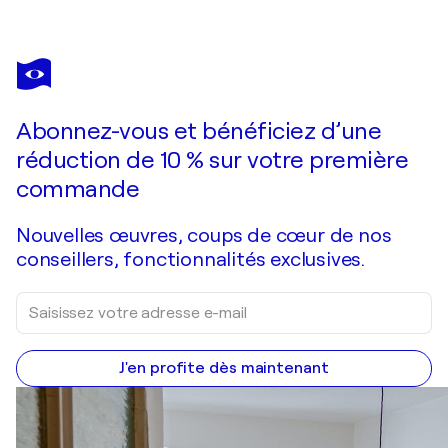
ZHANNA
KONDRATENKO
Vous avez adoré cette oeuvre mais elle est vendue ?
Approaching
Abonnez-vous et bénéficiez d’une
Je passe commande
réduction de 10 % sur votre première
commande
Nouvelles œuvres, coups de cœur de nos
conseillers, fonctionnalités exclusives.
J'en profite dès maintenant