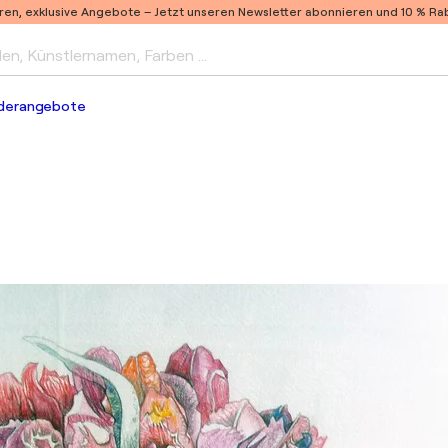
ren, exklusive Angebote –
Jetzt unseren Newsletter abonnieren und 10 % Raba
len, Künstlernamen, Farben …
derangebote