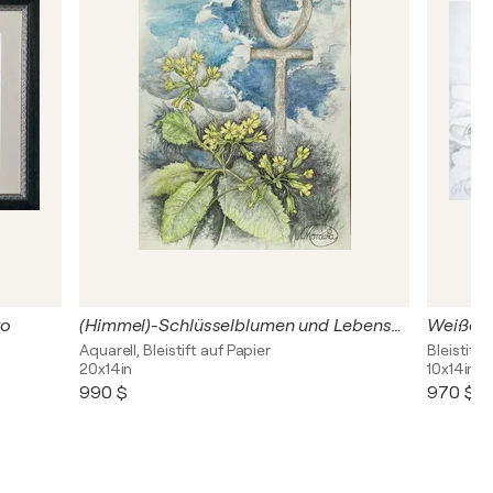
ro
(Himmel)-Schlüsselblumen und Lebensschlüssel
Weiße K
Aquarell, Bleistift auf Papier
Bleistift,
20x14in
10x14in
990 $
970 $