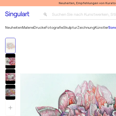
Neuheiten, Empfehlungen von Kurato
Suchen Sie nach Kunstwerken, Sti
Neuheiten
Malerei
Drucke
Fotografie
Skulptur
Zeichnung
Künstler
Son