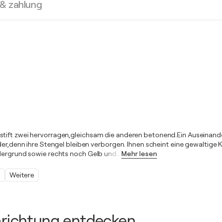
 & zahlung
tift zwei hervorragen,gleichsam die anderen betonend.Ein Auseinander
der,denn ihre Stengel bleiben verborgen. Ihnen scheint eine gewaltige 
rdergrund sowie rechts noch Gelb und
…
Mehr lesen
s
Weitere
inrichtung entdecken