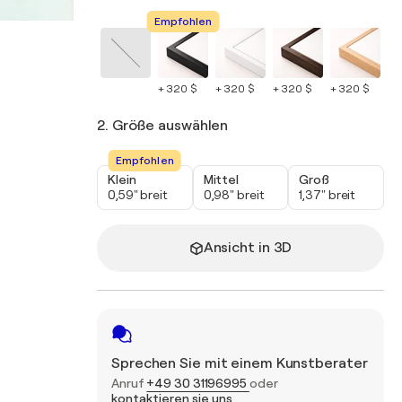
Empfohlen
+ 320 $
+ 320 $
+ 320 $
+ 320 $
+ 
2. Größe auswählen
Empfohlen
Klein
Mittel
Groß
0,59" breit
0,98" breit
1,37" breit
Ansicht in 3D
Sprechen Sie mit einem Kunstberater
Anruf
+49 30 31196995
oder
kontaktieren sie uns