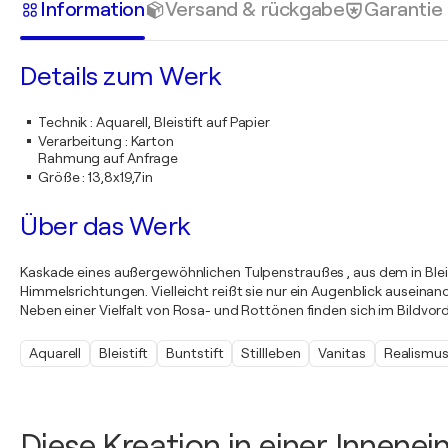
Information
Versand & rückgabe
Garantie
Details zum Werk
Technik
:
Aquarell, Bleistift auf Papier
Verarbeitung
:
Karton
Rahmung auf Anfrage
Größe
:
13,8x19,7in
Über das Werk
Kaskade eines außergewöhnlichen Tulpenstraußes , aus dem in Bleis
Himmelsrichtungen. Vielleicht reißt sie nur ein Augenblick auseinan
Neben einer Vielfalt von Rosa- und Rottönen finden sich im Bildvo
Aquarell
Bleistift
Buntstift
Stillleben
Vanitas
Realismu
Diese Kreation in einer Innene