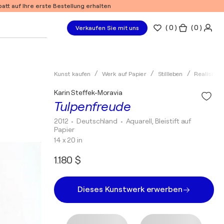
tt auf Ihre erste Bestellung erhalten
(
0
)
( 0 )
Verkaufen Sie mit uns
Kunst kaufen
Werk auf Papier
Stillleben
Realismu
Karin Steffek-Moravia
Tulpenfreude
2012
• Deutschland
•
Aquarell, Bleistift auf
Papier
14 x 20 in
1.180 $
Dieses Kunstwerk erwerben