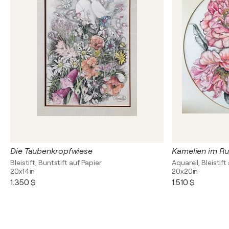
Die Taubenkropfwiese
Kamelien im Ru
Bleistift, Buntstift auf Papier
Aquarell, Bleistift
20x14in
20x20in
1.350 $
1.510 $