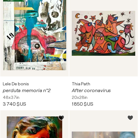
Lele De bonis
Thia Path
perduta memoria n°2
After coronavirus
48x37in
20x28in
3 740 $US
1 850 $US