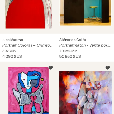
Juca Maximo
Aliénor de Cellès
Portrait Colors I – Crimson Layers of Identity (Original Series – Hand Painted)
Portraitmaton - Vente pour events
39x30in
709x945in
4 090 $US
80 950 $US