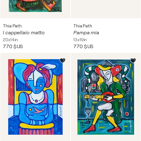
Thia Path
Thia Path
l cappellaio matto
Pampa mia
20x14in
13x19in
770 $US
770 $US