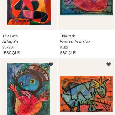
Thia Path
Thia Path
Arlequin
Inverno in arrivo
28x20in
9x12in
1 560 $US
680 $US