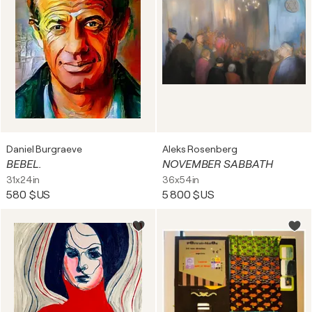
Daniel Burgraeve
Aleks Rosenberg
BEBEL.
NOVEMBER SABBATH
31x24in
36x54in
580 $US
5 800 $US