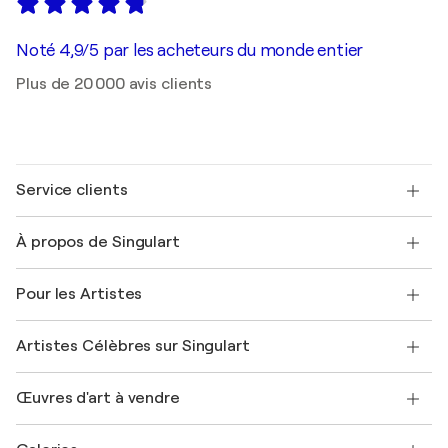
Noté 4,9/5 par les acheteurs du monde entier
Plus de 20 000 avis clients
Service clients
Nous contacter
À propos de Singulart
Expédition
Politique de retour
A propos de nous
Témoignages de clients
Pour les Artistes
FAQ
Offrir une carte cadeau
Sociétés affiliées
Rejoignez notre programme commercial
Rejoindre Singulart en tant qu'artiste
Nos artistes
Mon compte
Artistes Célèbres sur Singulart
Se connecter en tant qu'Artiste
Magazine Singulart
Protection acheteur
Emplois
+33 1 76 44 06 42
Henri Matisse
Découvrez une sélection d'art original
Œuvres d'art à vendre
Marc Chagall
Pablo Picasso
Tableaux à vendre
Salvador Dalí