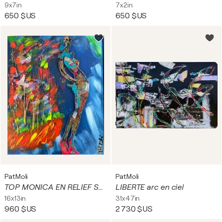
9x7in
7x2in
650 $US
650 $US
PatMoli
PatMoli
TOP MONICA EN RELIEF SUR TOILE 2
LIBERTE arc en ciel
16x13in
31x47in
960 $US
2 730 $US