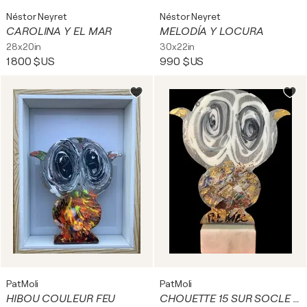
Néstor Neyret
Néstor Neyret
CAROLINA Y EL MAR
MELODÍA Y LOCURA
28x20in
30x22in
1 800 $US
990 $US
PatMoli
PatMoli
HIBOU COULEUR FEU
CHOUETTE 15 SUR SOCLE BLANC