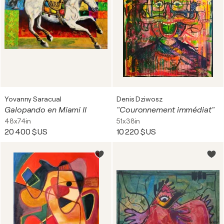
Yovanny Saracual
Denis Dziwosz
Galopando en Miami II
"Couronnement immédiat"
48x74in
51x38in
20 400 $US
10 220 $US