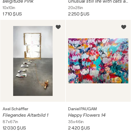
Belgitude Pink
Unusual still life with cats and dogs - Abstract still life with mosaic & glass. Naive fine art decorative hanging wall sculpture painting
10x10in
20x28in
1 710 $US
2 250 $US
Axel Schäffler
Daniel PAUGAM
Fliegendes Altarbild 1
Happy Flowers 14
87x67in
35x46in
12 030 $US
2 420 $US