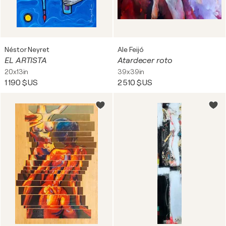
Néstor Neyret
Ale Feijó
EL ARTISTA
Atardecer roto
20x13in
39x39in
1 190 $US
2 510 $US