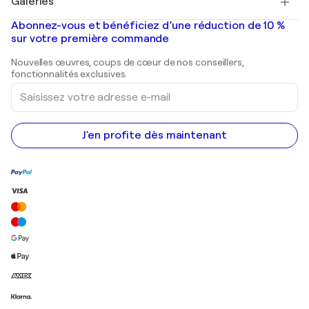
Galeries
Tableaux abstraits à vendre
Banksy
Peintures à l'huile
Mr. Brainwash
Galeries d'art en France
Abonnez-vous et bénéficiez d’une réduction de 10 %
Peintures de paysage
Shepard Fairey
Galeries d'art en Belgique
sur votre première commande
Estampes
Sculptures
Nouvelles œuvres, coups de cœur de nos conseillers,
Peintures acryliques
fonctionnalités exclusives.
Saisissez
votre
adresse
e-
mail
J'en profite dès maintenant