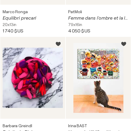
Marco Ronga
PatMoli
Equilibri precari
Femme dans l'ombre et la lumière
20x13in
79x16in
1 740 $US
4 050 $US
Barbara Greindl
Irina BAST