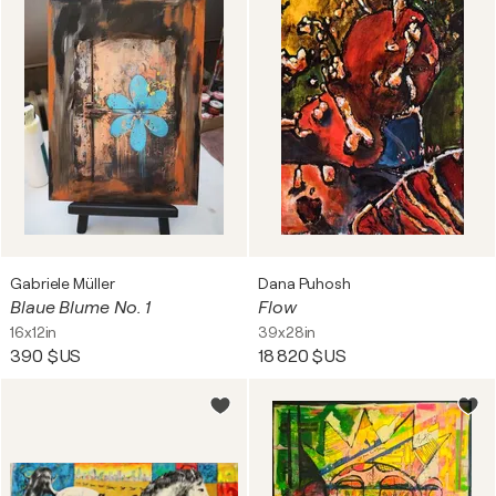
Gabriele Müller
Dana Puhosh
Blaue Blume No. 1
Flow
16x12in
39x28in
390 $US
18 820 $US