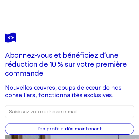
DAVID
TOMLIN
Vous avez adoré cette oeuvre mais elle est vendue ?
Mountain Ecstatic
Abonnez-vous et bénéficiez d’une
Je passe commande
réduction de 10 % sur votre première
commande
Nouvelles œuvres, coups de cœur de nos
conseillers, fonctionnalités exclusives.
J'en profite dès maintenant