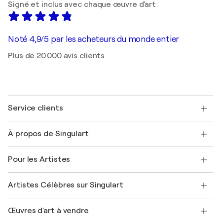
Signé et inclus avec chaque œuvre d'art
Noté 4,9/5 par les acheteurs du monde entier
Plus de 20 000 avis clients
Service clients
Nous contacter
À propos de Singulart
Expédition
Politique de retour
A propos de nous
Témoignages de clients
Pour les Artistes
FAQ
Offrir une carte cadeau
Sociétés affiliées
Rejoignez notre programme commercial
Rejoindre Singulart en tant qu'artiste
Nos artistes
Mon compte
Artistes Célèbres sur Singulart
Se connecter en tant qu'Artiste
Magazine Singulart
Protection acheteur
Emplois
+33 1 76 44 06 42
Henri Matisse
Découvrez une sélection d'art original
Œuvres d'art à vendre
Marc Chagall