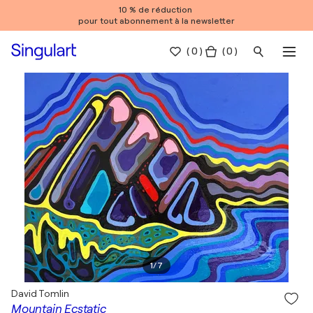
10 % de réduction
pour tout abonnement à la newsletter
(
0
)
( 0 )
1
/
7
David Tomlin
Mountain Ecstatic