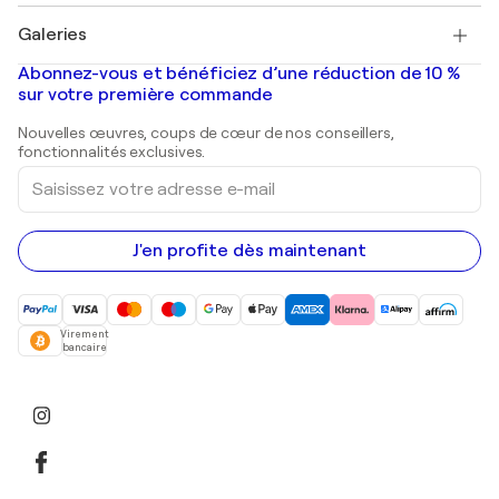
Pablo Picasso
Tableaux à vendre
Salvador Dalí
Galeries
Tableaux abstraits à vendre
Banksy
Peintures à l'huile
Mr. Brainwash
Galeries d'art en France
Abonnez-vous et bénéficiez d’une réduction de 10 %
Peintures de paysage
Shepard Fairey
Galeries d'art en Belgique
sur votre première commande
Estampes
Sculptures
Nouvelles œuvres, coups de cœur de nos conseillers,
Peintures acryliques
fonctionnalités exclusives.
Saisissez
votre
adresse
e-
mail
J'en profite dès maintenant
Virement
bancaire