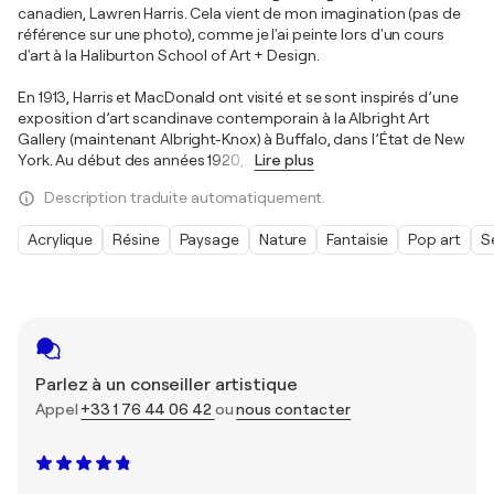
canadien, Lawren Harris. Cela vient de mon imagination (pas de
référence sur une photo), comme je l'ai peinte lors d'un cours
d'art à la Haliburton School of Art + Design.
En 1913, Harris et MacDonald ont visité et se sont inspirés d’une
exposition d’art scandinave contemporain à la Albright Art
Gallery (maintenant Albright-Knox) à Buffalo, dans l’État de New
York. Au début des années 1920,
…
Lire plus
Description traduite automatiquement.
Acrylique
Résine
Paysage
Nature
Fantaisie
Pop art
S
Parlez à un conseiller artistique
Appel
+33 1 76 44 06 42
ou
nous contacter