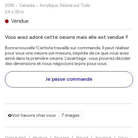
2018
• Canada
•
Acrylique, Résine sur Toile
24 x 30 in
Vendue
Vous avez adoré cette oeuvre mais elle est vendue ?
Bonne nouvelle ! L'artiste travaille sur commande. Il peut réaliser
pour vous une oeuvre sur-mesure, inspirée de ce que vous avez
aimé dans la première oeuvre. L'avantage : vous pourrez décider
des dimensions et nous négocions le prix pour vous.
Je passe commande
Voir l'œuvre chez vous
7 images
Galerie d'art
Peinture
Paysage
Pop art
Acrylique
David Toml