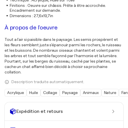
Technique
:
Acrylique, Huile sur Toile
Finitions
:
Oeuvre sur châssis. Prête à être accrochée.
Encadrement sur demande.
Dimensions
:
27,6x19,7in
À propos de l'oeuvre
Tout a l'air si paisible dans le paysage. Les semis prospèrent et
les fleurs semblent juste s'épanouir parmi les rochers, le ruisseau
et les buissons. De nombreux oiseaux chantent et volent parmi
les arbres et tout semble façonné par l'harmonie et la lumière.
Pourtant, sur les berges du ruisseau, caché par les plantes, se
cache un chat affamé bien décidé à choisir sa prochaine
collation.
Description traduite automatiquement.
Acrylique
Huile
Collage
Paysage
Animaux
Nature
Fan
Expédition et retours