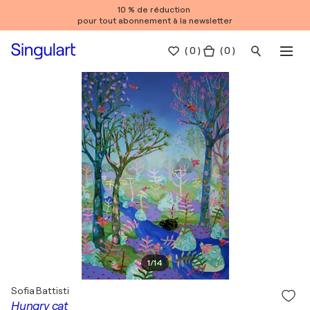
10 % de réduction
pour tout abonnement à la newsletter
(
0
)
( 0 )
1
/
14
Sofia Battisti
Hungry cat