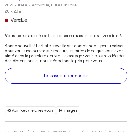
2021
• Italie
•
Acrylique, Huile sur Toile
28 x 20 in
Vendue
Vous avez adoré cette oeuvre mais elle est vendue ?
Bonne nouvelle ! L'artiste travaille sur commande. Il peut réaliser
pour vous une oeuvre sur-mesure, inspirée de ce que vous avez
aimé dans la première oeuvre. L'avantage : vous pourrez décider
des dimensions et nous négocions le prix pour vous.
Je passe commande
Voir l'œuvre chez vous
14 images
Galerie d'art
Peinture
Paysage
Naïf
Acrylique
Sofia Battisti