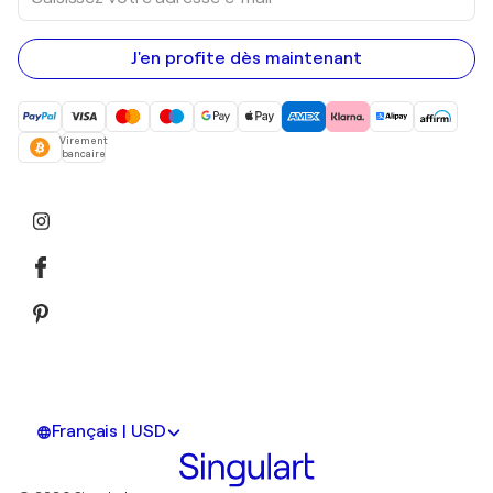
votre
adresse
e-
mail
J'en profite dès maintenant
Virement
bancaire
Français | USD