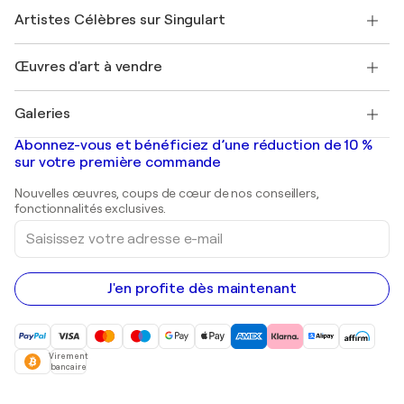
Rejoindre Singulart en tant qu'artiste
Nos artistes
Mon compte
Artistes Célèbres sur Singulart
Se connecter en tant qu'Artiste
Magazine Singulart
Protection acheteur
Emplois
+33 1 76 44 06 42
Henri Matisse
Découvrez une sélection d'art original
Œuvres d'art à vendre
Marc Chagall
Pablo Picasso
Tableaux à vendre
Salvador Dalí
Galeries
Tableaux abstraits à vendre
Banksy
Peintures à l'huile
Mr. Brainwash
Galeries d'art en France
Abonnez-vous et bénéficiez d’une réduction de 10 %
Peintures de paysage
Shepard Fairey
Galeries d'art en Belgique
sur votre première commande
Estampes
Sculptures
Nouvelles œuvres, coups de cœur de nos conseillers,
Peintures acryliques
fonctionnalités exclusives.
Saisissez
votre
adresse
e-
mail
J'en profite dès maintenant
Virement
bancaire