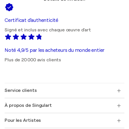
Certificat d'authenticité
Signé et inclus avec chaque œuvre d'art
Noté 4,9/5 par les acheteurs du monde entier
Plus de 20 000 avis clients
Service clients
Nous contacter
À propos de Singulart
Expédition
Politique de retour
A propos de nous
Témoignages de clients
Pour les Artistes
FAQ
Offrir une carte cadeau
Sociétés affiliées
Rejoignez notre programme commercial