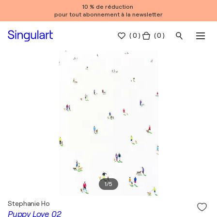
10 % de réduction
pour tout abonnement à la newsletter
(
0
)
( 0 )
1
/
5
Stephanie Ho
Puppy Love 02