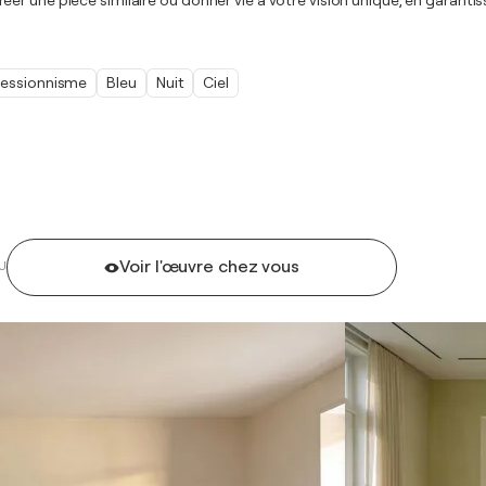
r une pièce similaire ou donner vie à votre vision unique, en garantiss
ressionnisme
Bleu
Nuit
Ciel
Voir l'œuvre chez vous
U