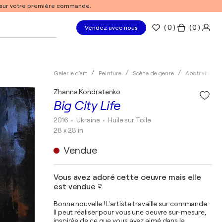
% sur votre première commande.
(
0
)
( 0 )
Vendez avec nous
Galerie d'art
Peinture
Scène de genre
Abstrait
Zhanna Kondratenko
Big City Life
2016
• Ukraine
•
Huile sur Toile
28 x 28 in
Vendue
Vous avez adoré cette oeuvre mais elle
est vendue ?
Bonne nouvelle ! L'artiste travaille sur commande.
Il peut réaliser pour vous une oeuvre sur-mesure,
inspirée de ce que vous avez aimé dans la