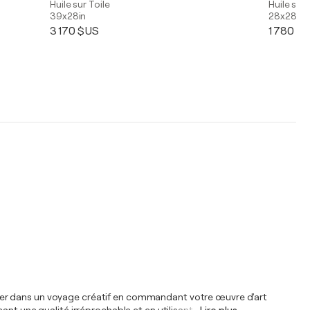
Huile sur Toile
Huile sur 
39x28in
28x28in
3 170 $US
1 780 $
 lancer dans un voyage créatif en commandant votre œuvre d'art