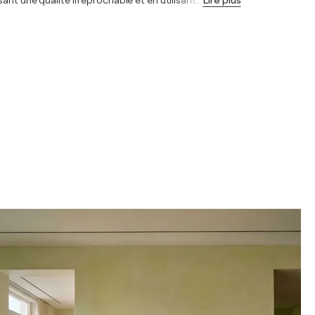
ant une qualité irréprochable et en utilisant
…
Lire plus