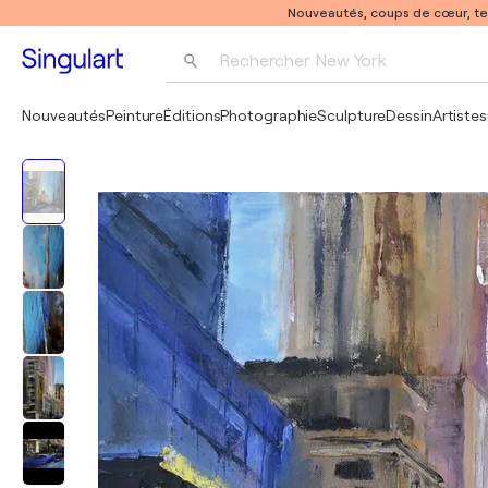
Nouveautés, coups de cœur, t
Rechercher 
New York
Photographie
Nouveautés
Peinture
Éditions
Photographie
Sculpture
Dessin
Artistes
Pop Art
Pablo Picasso