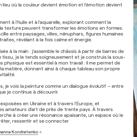
un lieu où la couleur devient émotion et l’émotion devient
ement à l'huile et à l'aquarelle, explorant comment la
t la texture peuvent transformer les émotions en formes.
cille entre paysages, villes, nénuphars, figures humaines
aites, révélant à la fois calme et énergie.
sée à la main : j'assemble le châssis à partir de barres de
le tissu, je le tends soigneusement et je construis la sous-
 physique est essentiel à mon travail : il me permet de
 la matière, donnant ainsi à chaque tableau son propre
italité.
, je vois la peinture comme un dialogue évolutif – entre
que je continue à découvrir.
xposées en Ukraine et à travers l'Europe, et
es amateurs d'art de près de trente pays. À travers
erche à créer une résonance apaisante, un espace où le
êter, ressentir et se connecter.
Zhanna Kondratenko