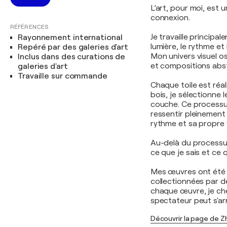
L’art, pour moi, est 
connexion.
RÉFÉRENCES
Je travaille principal
Rayonnement international
lumière, le rythme e
Repéré par des galeries d'art
Mon univers visuel os
Inclus dans des curations de
et compositions abstr
galeries d'art
Travaille sur commande
Chaque toile est réali
bois, je sélectionne 
couche. Ce processus
ressentir pleinement
rythme et sa propre v
Au-delà du processus
ce que je sais et ce 
Mes œuvres ont été e
collectionnées par d
chaque œuvre, je ch
spectateur peut s'arr
Découvrir la page de 