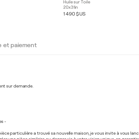
Huile sur Toile
20x31in
1 490 $US
e et paiement
ment sur demande.
es -
e pièce particulière a trouvé sa nouvelle maison, je vous invite à vous