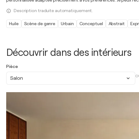
personnalisée adaptée précisément à vos préférences. Je peux recrée
Description traduite automatiquement.
Huile
Scène de genre
Urbain
Conceptuel
Abstrait
Exp
Découvrir dans des intérieurs
Pièce
O
Salon