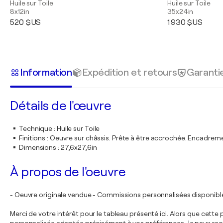
Huile sur Toile
Huile sur Toile
8x12in
35x24in
520 $US
1 930 $US
Information
Expédition et retours
Garanti
Détails de l'œuvre
Technique
:
Huile sur Toile
Finitions
:
Oeuvre sur châssis. Prête à être accrochée. Encadre
Dimensions
:
27,6x27,6in
À propos de l'oeuvre
- Oeuvre originale vendue - Commissions personnalisées disponibl
Merci de votre intérêt pour le tableau présenté ici. Alors que cett