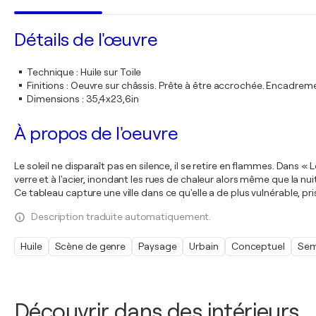
Détails de l'œuvre
Technique
:
Huile sur Toile
Finitions
:
Oeuvre sur châssis. Prête à être accrochée. Encadre
Dimensions
:
35,4x23,6in
À propos de l'oeuvre
Le soleil ne disparaît pas en silence, il se retire en flammes. Dans « 
verre et à l'acier, inondant les rues de chaleur alors même que la n
Ce tableau capture une ville dans ce qu'elle a de plus vulnérable, pr
Description traduite automatiquement.
Huile
Scène de genre
Paysage
Urbain
Conceptuel
Sem
Découvrir dans des intérieurs