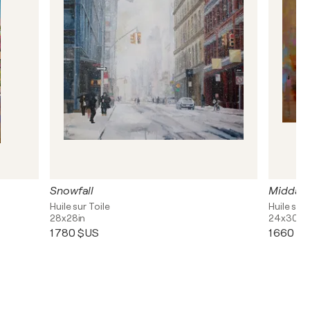
Snowfall
Midday
Huile sur Toile
Huile sur 
28x28in
24x30in
1 780 $US
1 660 $