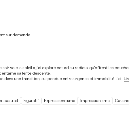
ment sur demande.
Le soir vole le soleil », j'ai exploré cet adieu radieux qu'offrent les cou
uit entame sa lente descente.
ise dans une transition, suspendue entre urgence et immobilité. J'ai
…
Li
i-abstrait
Figuratif
Expressionnisme
Impressionisme
Coucher