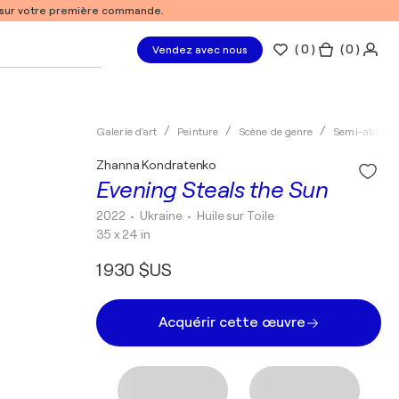
% sur votre première commande.
(
0
)
( 0 )
Vendez avec nous
Galerie d'art
Peinture
Scène de genre
Semi-abstrai
Zhanna Kondratenko
Evening Steals the Sun
2022
• Ukraine
•
Huile sur Toile
35 x 24 in
1 930 $US
Acquérir cette œuvre