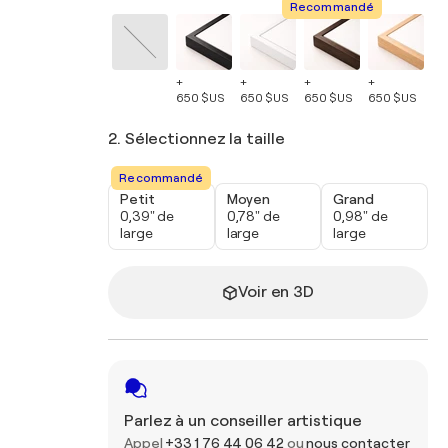
Recommandé
+
+
+
+
+
650 $US
650 $US
650 $US
650 $US
65
2. Sélectionnez la taille
Recommandé
Petit
Moyen
Grand
0,39" de
0,78" de
0,98" de
large
large
large
Voir en 3D
Parlez à un conseiller artistique
Appel
+33 1 76 44 06 42
ou
nous contacter