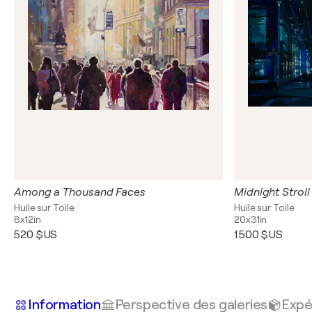
Among a Thousand Faces
Midnight Stroll
Huile sur Toile
Huile sur Toile
8x12in
20x31in
520 $US
1 500 $US
Information
Perspective des galeries
Expé