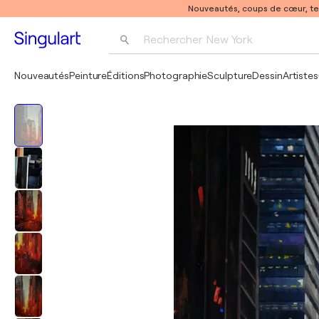
Nouveautés, coups de cœur, t
Rechercher 
New York
Photographie
Nouveautés
Peinture
Éditions
Photographie
Sculpture
Dessin
Artistes
Pop Art
Pablo Picasso