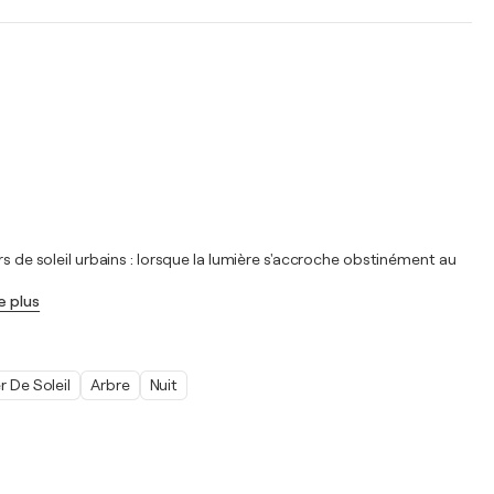
chers de soleil urbains : lorsque la lumière s'accroche obstinément au
re plus
 De Soleil
Arbre
Nuit