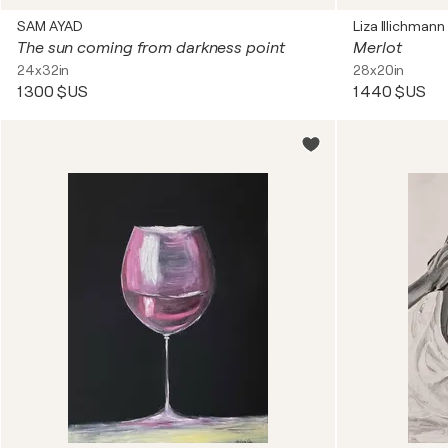
SAM AYAD
Liza Illichmann
The sun coming from darkness point
Merlot
24x32in
28x20in
1 300 $US
1 440 $US