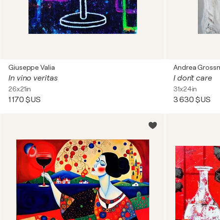
Giuseppe Valia
Andrea Gross
In vino veritas
I don`t care
26x21in
31x24in
1 170 $US
3 630 $US