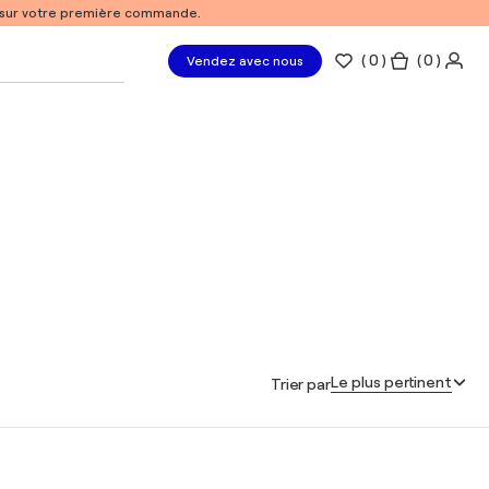
% sur votre première commande.
(
0
)
( 0 )
Vendez avec nous
Le plus pertinent
Trier par