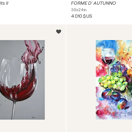
ts II
FORME D' AUTUNNO
39x24in
4 010 $US