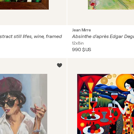
Jean Mirre
ract still lifes, wine, framed
Absinthe d'après Edgar Deg
12x8in
990 $US