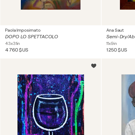
Paola Imposimato
Ana Saut
DOPO LO SPETTACOLO
Semi-Dry/Abst
43x31in
11x9in
4 760 $US
1 250 $US