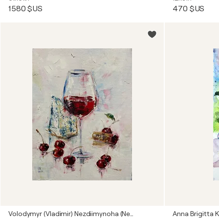
1 580 $US
470 $US
Volodymyr (Vladimir) Nezdiimynoha (Nezdiymynoga)
Anna Brigitta 