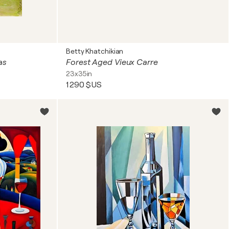
Betty Khatchikian
as
Forest Aged Vieux Carre
23x35in
1 290 $US