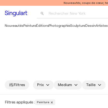
Nouveautés, coups de cœur, t
Rechercher 
New York
Photographie
Nouveautés
Peinture
Éditions
Photographie
Sculpture
Dessin
Artistes
Pop Art
Pablo Picasso
Filtres
Prix
Medium
Taille
Filtres appliqués :
Peinture