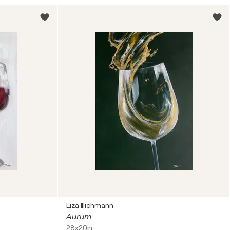
Liza Illichmann
Aurum
28x20in