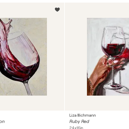
Liza Illichmann
on
Ruby Red
24x16in