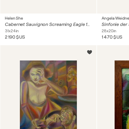
Helen She
Angela Weidne
Cabernet Sauvignon Screaming Eagle 1992
Sinfonie der
31x24in
28x20in
2 190 $US
1 470 $US