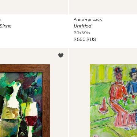
r
Anna Franczuk
 Sinne
Untitled
39x39in
2 550 $US