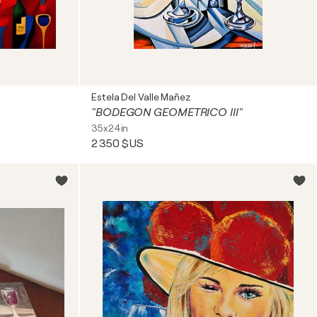
Estela Del Valle Mañez
"BODEGON GEOMETRICO III"
35x24in
2 350 $US