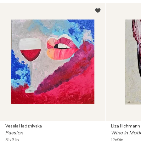
Vesela Hadzhiyska
Liza Illichmann
Passion
Wine in Moti
31x31in
12x9in