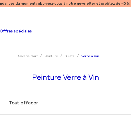
endances du moment :
abonnez-vous à notre newsletter et profitez de -10 
Offres spéciales
Verre à Vin
Galerie d'art
Peinture
Sujets
Peinture Verre à Vin
Tout effacer