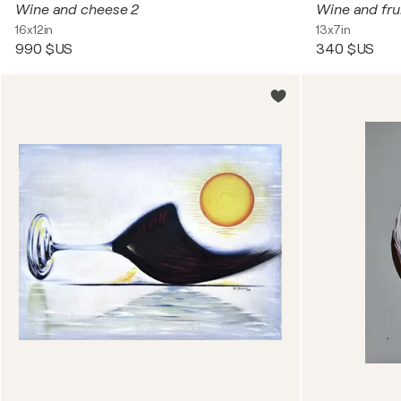
Wine and cheese 2
Wine and frui
16x12in
13x7in
990 $US
340 $US