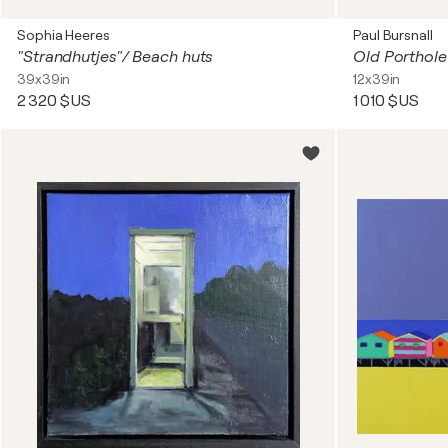
Sophia Heeres
Paul Bursnall
"Strandhutjes"/ Beach huts
Old Porthole
39x39in
12x39in
2 320 $US
1 010 $US