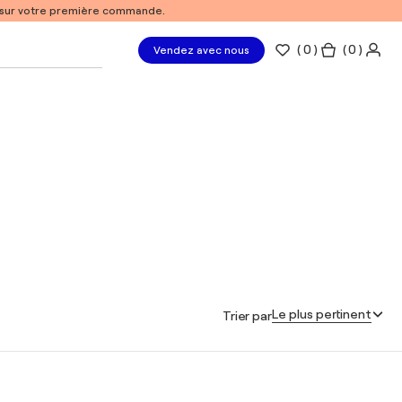
% sur votre première commande.
(
0
)
( 0 )
Vendez avec nous
Le plus pertinent
Trier par