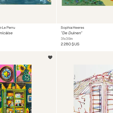
z-Le Perru
Sophia Heeres
nicàise
"De Duinen"
31x39in
2 280 $US