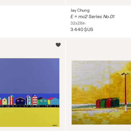
Jay Chung
E = mc2 Series No.01
32x28in
3 440 $US