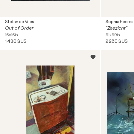
Stefan de Vries
Sophia Heeres
Out of Order
"Zeezicht"
16x16in
31x39in
1 430 $US
2 280 $US