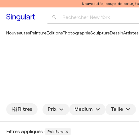
Nouveautés, coups de cœur, t
Rechercher 
New York
Photographie
Nouveautés
Peinture
Éditions
Photographie
Sculpture
Dessin
Artistes
Pop Art
Pablo Picasso
Filtres
Prix
Medium
Taille
Filtres appliqués :
Peinture