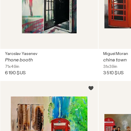
Yaroslav Yasenev
Miguel Moran
Phone booth
china town
71x49in
31x39in
6 190 $US
3 510 $US