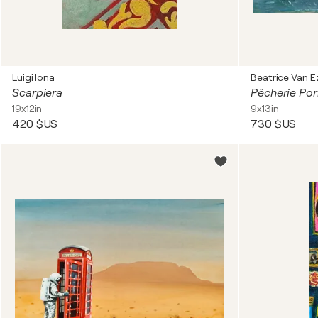
Luigi Iona
Beatrice Van E
Scarpiera
Pêcherie Por
19x12in
9x13in
420 $US
730 $US