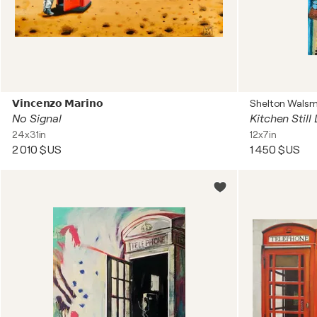
𝗩𝗶𝗻𝗰𝗲𝗻𝘇𝗼 𝗠𝗮𝗿𝗶𝗻𝗼
Shelton Walsm
No Signal
Kitchen Still 
24x31in
12x7in
2 010 $US
1 450 $US