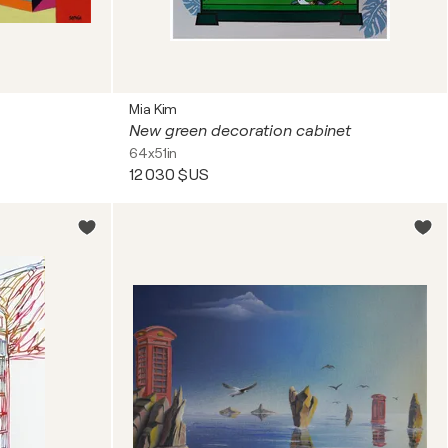
Mia Kim
New green decoration cabinet
64x51in
12 030 $US