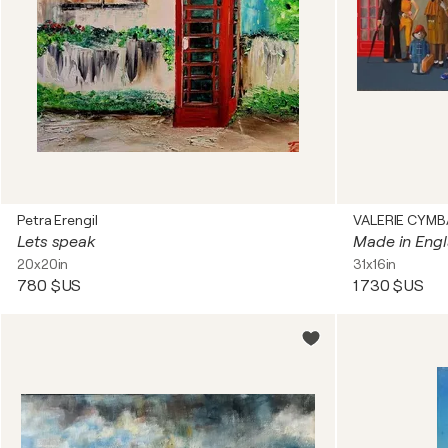
Petra Erengil
VALERIE CYMB
Lets speak
Made in Eng
20x20in
31x16in
780 $US
1 730 $US