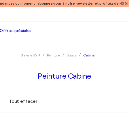
endances du moment :
abonnez-vous à notre newsletter et profitez de -10 
Offres spéciales
Cabine
Galerie d'art
Peinture
Sujets
Peinture Cabine
Tout effacer