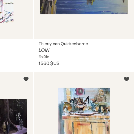
Thierry Van Quickenborne
LOIN
6x9in
1 560 $US