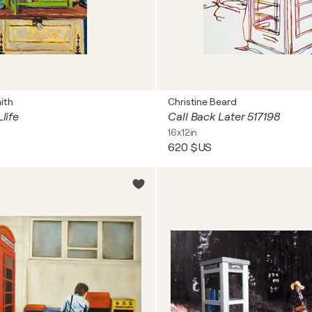
ith
Christine Beard
Llife
Call Back Later 517198
16x12in
620 $US