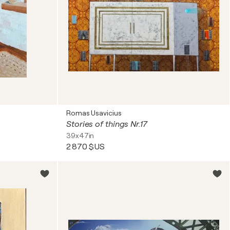
Romas Usavicius
Stories of things Nr.17
39x47in
2 870 $US