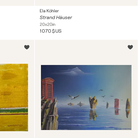
Ela Köhler
Strand Häuser
20x20in
1 070 $US