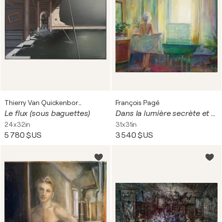
Thierry Van Quickenborne
François Pagé
Le flux (sous baguettes)
Dans la lumière secrète et cruelle des après-midi d'été, on se donnait rendez-vous dans des hôtels désuets, les chats passaient par la fenêtre comme des amants pressés.
24x32in
31x31in
5 780 $US
3 540 $US