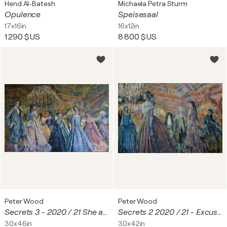
Hend Al-Batesh
Michaela Petra Sturm
Opulence
Speisesaal
17x16in
16x12in
1 290 $US
8 800 $US
Peter Wood
Peter Wood
Secrets 3 - 2020 / 21 She arrived.
Secrets 2 2020 / 21 - Excuse me
30x46in
30x42in