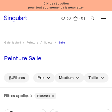
10 % de réduction
pour tout abonnement à la newsletter
(
0
)
( 0 )
Salle
Galerie d'art
Peinture
Sujets
Peinture Salle
Filtres
Prix
Medium
Taille
Filtres appliqués :
Peinture