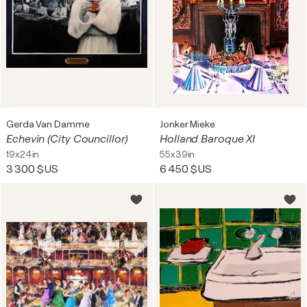
Gerda Van Damme
Jonker Mieke
Echevin (City Councillor)
Holland Baroque XI
19x24in
55x39in
3 300 $US
6 450 $US