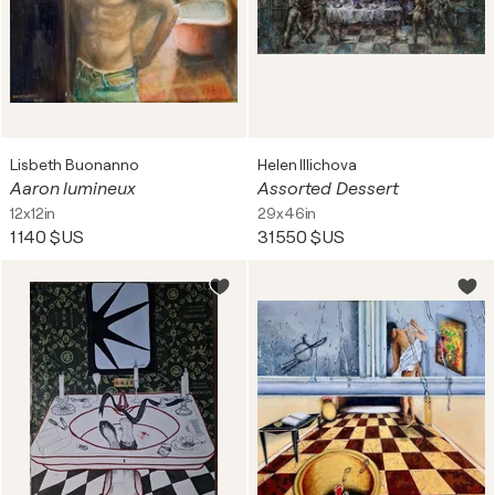
Lisbeth Buonanno
Helen Illichova
Aaron lumineux
Assorted Dessert
12x12in
29x46in
1 140 $US
31 550 $US