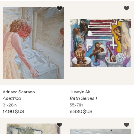
Adriano Scarano
Huseyin Ak
Asettico
Bath Series I
31x28in
55x71in
1 490 $US
8 930 $US