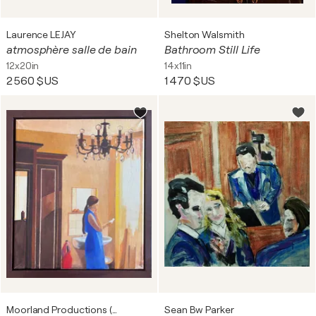
Laurence LEJAY
Shelton Walsmith
atmosphère salle de bain
Bathroom Still Life
12x20in
14x11in
2 560 $US
1 470 $US
Moorland Productions (Kenneth Hay / Seetha A)
Sean Bw Parker