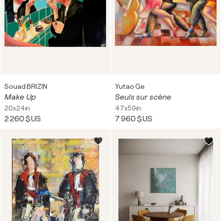
Souad BRIZIN
Yutao Ge
Make Up
Seuls sur scène
20x24in
47x59in
2 260 $US
7 960 $US