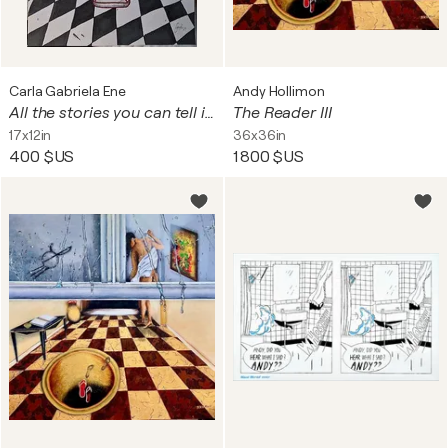
Carla Gabriela Ene
Andy Hollimon
All the stories you can tell in a bathroom
The Reader III
17x12in
36x36in
400 $US
1 800 $US