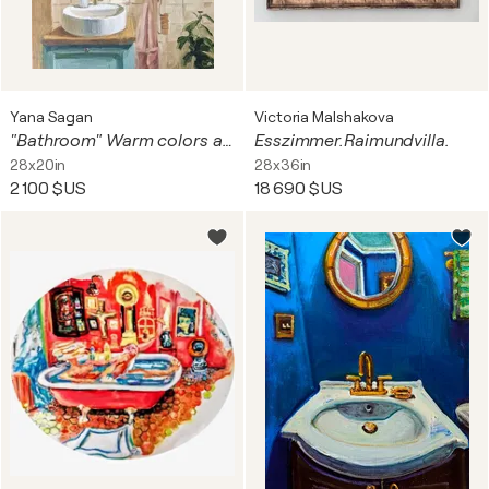
Yana Sagan
Victoria Malshakova
"Bathroom" Warm colors art . Everyday life Painting
Esszimmer.Raimundvilla.
28x20in
28x36in
2 100 $US
18 690 $US