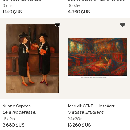
9x11in
16x31in
1 140 $US
4 360 $US
Nunzio Capece
José VINCENT — JozeXart
Le avvocatesse.
Matisse Étudiant
16x12in
24x35in
3 680 $US
13 260 $US