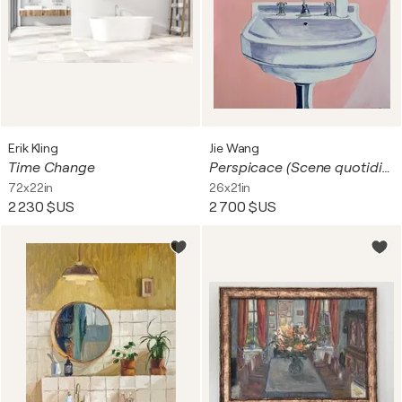
Erik Kling
Jie Wang
Time Change
Perspicace (Scene quotidienne)
72x22in
26x21in
2 230 $US
2 700 $US