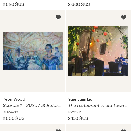
2 620 $US
2 600 $US
Peter Wood
Yuanyuan Liu
Secrets 1 - 2020 / 21 Before the ball.
The restaurant in old town in Dubrovnik
30x42in
18x22in
2 600 $US
2 150 $US