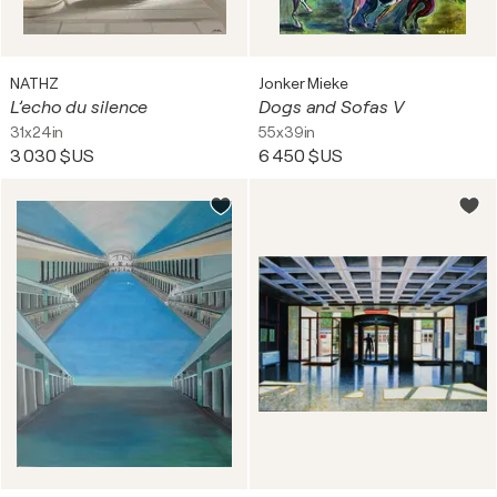
NATHZ
Jonker Mieke
L’echo du silence
Dogs and Sofas V
31x24in
55x39in
3 030 $US
6 450 $US