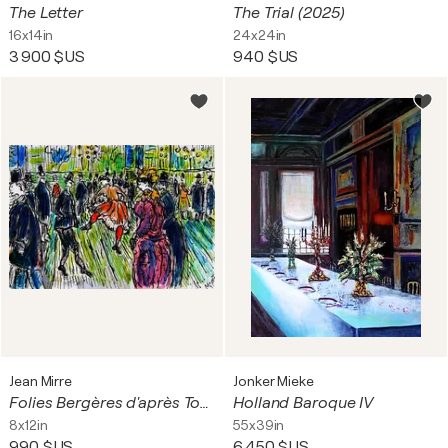
The Letter
The Trial (2025)
16x14in
24x24in
3 900 $US
940 $US
Jean Mirre
Jonker Mieke
Folies Bergères d'après Toulouse-Lautrec
Holland Baroque IV
8x12in
55x39in
990 $US
6 450 $US