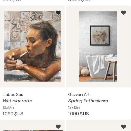
Liubou Sas
Gazvani Art
Wet cigarette
Spring Enthusiasm
12x9in
12x12in
1 090 $US
1 090 $US