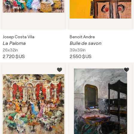
Josep Costa Vila
Benoit Andre
La Paloma
Bulle de savon
26x32in
39x39in
2 720 $US
2 550 $US