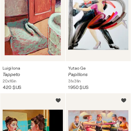
Luigi Iona
Yutao Ge
Tappeto
Papillons
20x16in
31x31in
420 $US
1 950 $US