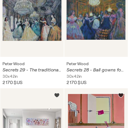
Peter Wood
Peter Wood
Secrets 29 - The traditional ball
Secrets 28 - Ball gowns for a special night
30x42in
30x42in
2 170 $US
2 170 $US