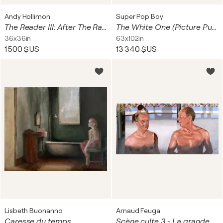
Andy Hollimon
Super Pop Boy
The Reader III: After The Rain, The Infiniti Arazzo and The Voyeur
The White One (Picture Puzzle / Find the 7 mistakes!) / Das Weise Bild (Fehlersuchbild / Finde die 7 Fehler / Pop Art / Roy Lichtenstein Andy Warhol style)
36x36in
63x102in
1 500 $US
13 340 $US
Lisbeth Buonanno
Arnaud Feuga
Caresse du temps
Scène culte 3 - La grande vadrouille