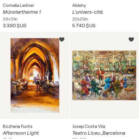
Cornelia Leitner
Aldehy
Münstertherme 1
L'univers-cité.
39x31in
20x29in
3 390 $US
5 740 $US
Bozhena Fuchs
Josep Costa Vila
Afternoon Light
Teatro Liceu ,Barcelona