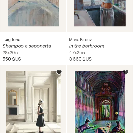
Luigi Iona
Maria Kireev
Shampoo e saponetta
In the bathroom
28x20in
47x35in
550 $US
3 660 $US