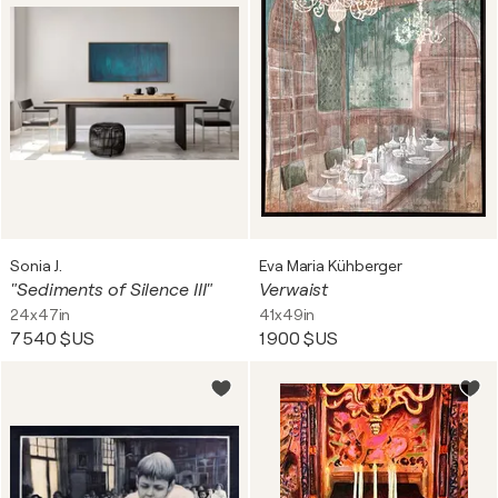
Sonia J.
Eva Maria Kühberger
"Sediments of Silence III"
Verwaist
24x47in
41x49in
7 540 $US
1 900 $US