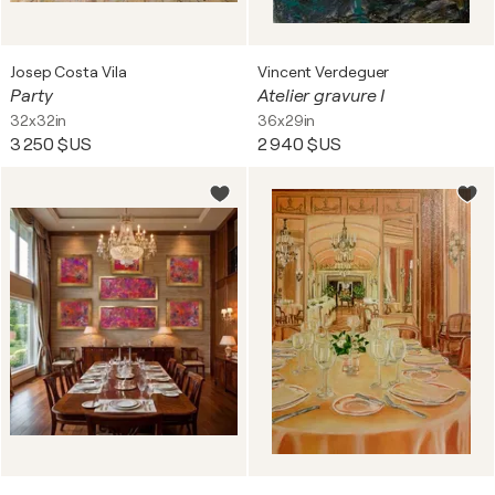
Josep Costa Vila
Vincent Verdeguer
Party
Atelier gravure I
32x32in
36x29in
3 250 $US
2 940 $US