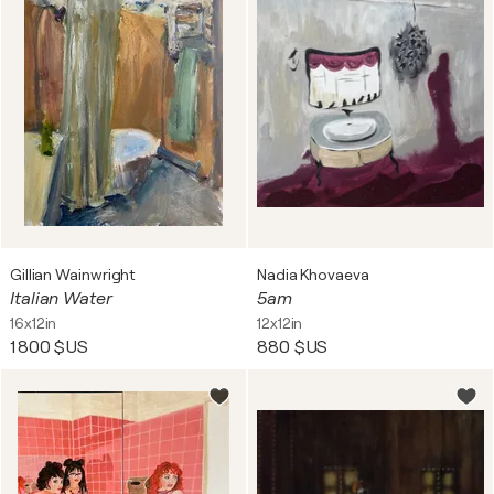
Gillian Wainwright
Nadia Khovaeva
Italian Water
5am
16x12in
12x12in
1 800 $US
880 $US