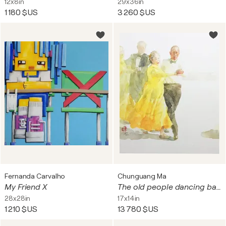
12x8in
29x36in
1 180 $US
3 260 $US
Fernanda Carvalho
Chunguang Ma
My Friend X
The old people dancing ballroom
28x28in
17x14in
1 210 $US
13 780 $US