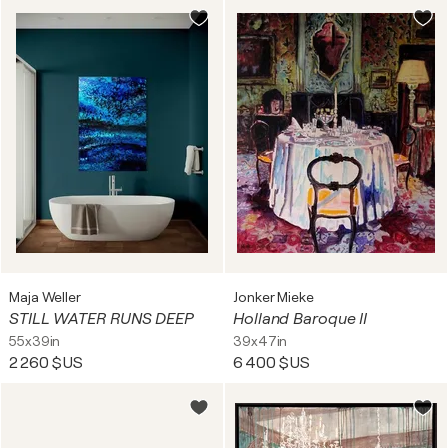
Maja Weller
Jonker Mieke
STILL WATER RUNS DEEP
Holland Baroque II
55x39in
39x47in
2 260 $US
6 400 $US