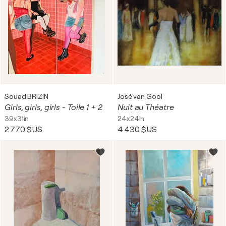
Souad BRIZIN
José van Gool
Girls, girls, girls - Toile 1 + 2
Nuit au Théatre
39x31in
24x24in
2 770 $US
4 430 $US