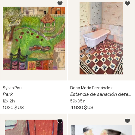
Sylvia Paul
Rosa María Fernández
Park
Estancia de sanación detenida
12x12in
59x35in
1 020 $US
4 830 $US