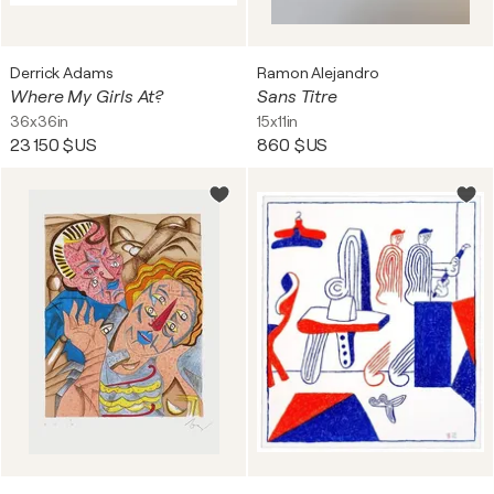
Derrick Adams
Ramon Alejandro
Where My Girls At?
Sans Titre
36x36in
15x11in
23 150 $US
860 $US