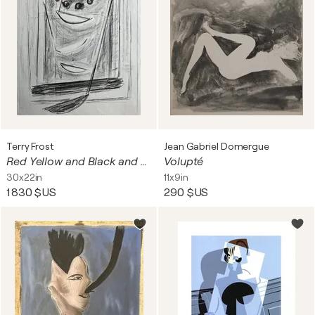
Terry Frost
Jean Gabriel Domergue
Red Yellow and Black and Sundrops
Volupté
30x22in
11x9in
1 830 $US
290 $US