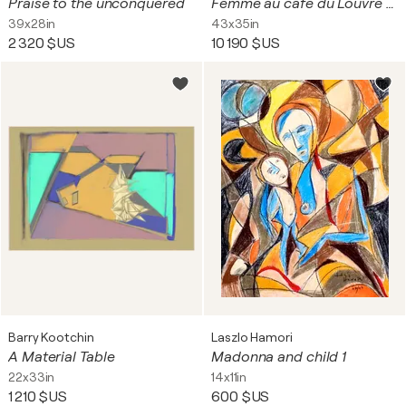
Praise to the unconquered
Femme au cafe du Louvre Code: AC0031H CHINA EDITION DIGITAL LIMITED SIGNED
39x28in
43x35in
2 320 $US
10 190 $US
Barry Kootchin
Laszlo Hamori
A Material Table
Madonna and child 1
22x33in
14x11in
1 210 $US
600 $US