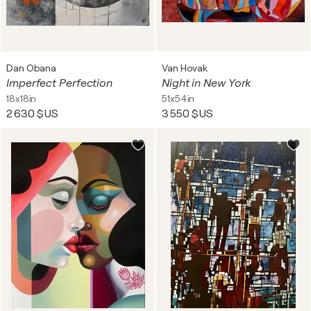
Dan Obana
Van Hovak
Imperfect Perfection
Night in New York
18x18in
51x54in
2 630 $US
3 550 $US