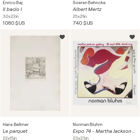
Enrico Baj
Soeren Behncke
Il bacio I
Albert Mertz
30x22in
25x21in
1 080 $US
740 $US
Hans Bellmer
Norman Bluhm
Le parquet
Expo 74 - Martha Jackson Gallery (signed)
22x15in
23x23in