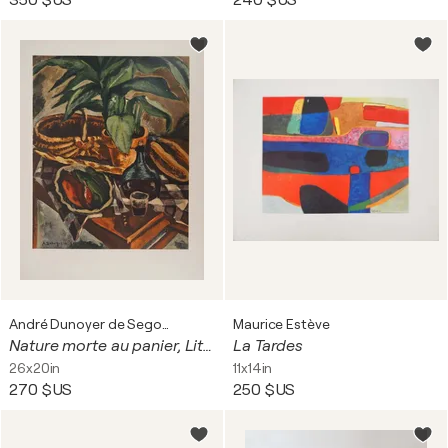
350 $US
240 $US
André Dunoyer de Segonzac
Maurice Estève
Nature morte au panier, Lithographie signée
La Tardes
26x20in
11x14in
270 $US
250 $US