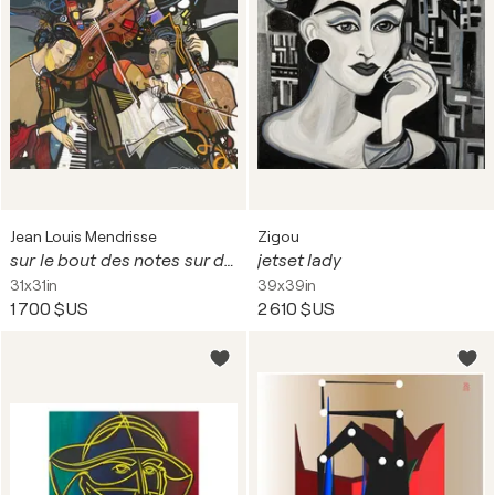
Jean Louis Mendrisse
Zigou
sur le bout des notes sur dibond
jetset lady
31x31in
39x39in
1 700 $US
2 610 $US