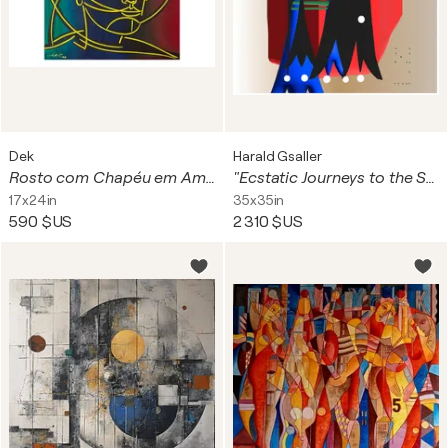
Dek
Harald Gsaller
Rosto com Chapéu em Amarelo
"Ecstatic Journeys to the Stars" (Var9) Unique piece
17x24in
35x35in
590 $US
2 310 $US