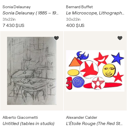
Sonia Delaunay
Bernard Buffet
Sonia Delaunay ( 1885 – 1979 ) – hand-signed color silk-screen - 1970
Le Microscope, Lithographie originale signée
31x22in
30x22in
7 430 $US
400 $US
Alberto Giacometti
Alexander Calder
Untitled (tables in studio)
L’Étoile Rouge (The Red Star)