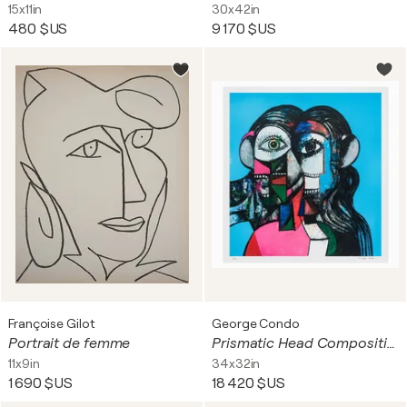
15x11in
30x42in
480 $US
9 170 $US
Françoise Gilot
George Condo
Portrait de femme
Prismatic Head Composition
11x9in
34x32in
1 690 $US
18 420 $US