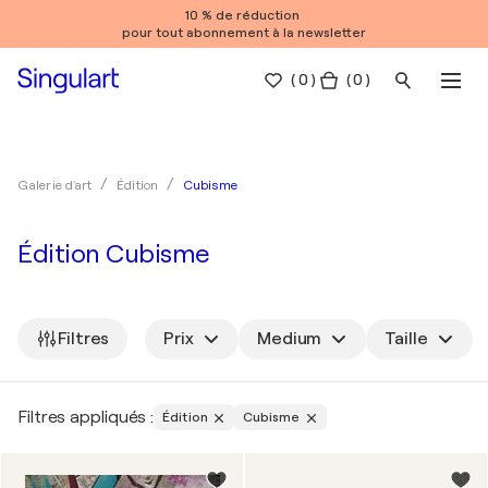
10 % de réduction
pour tout abonnement à la newsletter
(
0
)
( 0 )
Cubisme
Galerie d'art
Édition
Édition Cubisme
Filtres
Prix
Medium
Taille
Filtres appliqués :
Édition
Cubisme