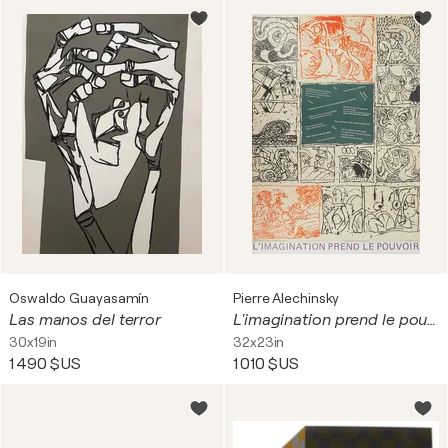
Oswaldo Guayasamín
Pierre Alechinsky
Las manos del terror
L'imagination prend le pouvoir (Mai 68), Affiche en lithographie originale
30x19in
32x23in
1 490 $US
1 010 $US