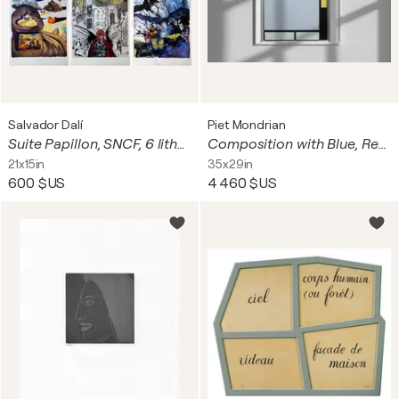
Salvador Dalí
Piet Mondrian
Suite Papillon, SNCF, 6 lithographies signées
Composition with Blue, Red, Yellow and Black
21x15in
35x29in
600 $US
4 460 $US