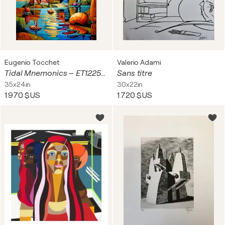
Eugenio Tocchet
Valerio Adami
Tidal Mnemonics – ET1225-268
Sans titre
35x24in
30x22in
1 970 $US
1 720 $US