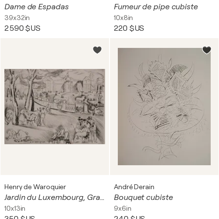
Dame de Espadas
Fumeur de pipe cubiste
39x32in
10x8in
2 590 $US
220 $US
Henry de Waroquier
André Derain
Jardin du Luxembourg, Gravure originale signée
Bouquet cubiste
10x13in
9x6in