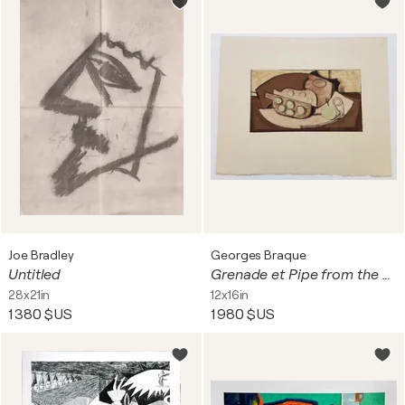
Joe Bradley
Georges Braque
Untitled
Grenade et Pipe from the Espace Portfolio
28x21in
12x16in
1 380 $US
1 980 $US