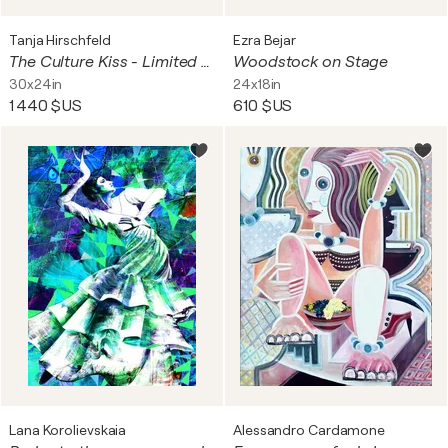
Tanja Hirschfeld
Ezra Bejar
The Culture Kiss - Limited Edition
Woodstock on Stage
30x24in
24x18in
1 440 $US
610 $US
Lana Korolievskaia
Alessandro Cardamone