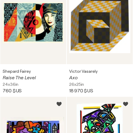
Shepard Fairey
Victor Vasarely
Raise The Level
Axo
24x36in
26x25in
760 $US
18 970 $US