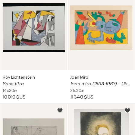
Roy Lichtenstein
Joan Miró
Sans titre
Joan miro (1893-1983) - Ubu Rey (Ubu Roi) - 1966
14x20in
21x30in
10 010 $US
11 340 $US