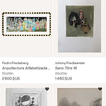
Pedro Friedeberg
Johnny Friedlaender
Arquitectura Alfabetizada (custom framed, hand signed serigraph)
Sans Titre 16
10x26in
26x20in
2 800 $US
1 480 $US