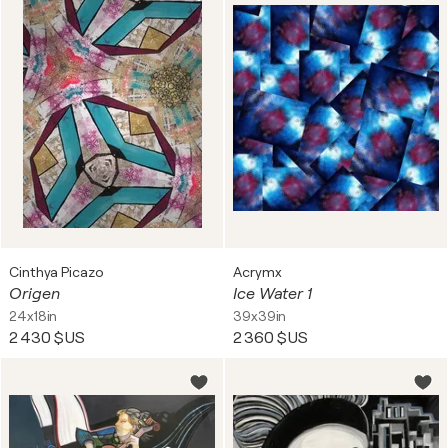
Cinthya Picazo
Acrymx
Origen
Ice Water 1
24x18in
39x39in
2 430 $US
2 360 $US