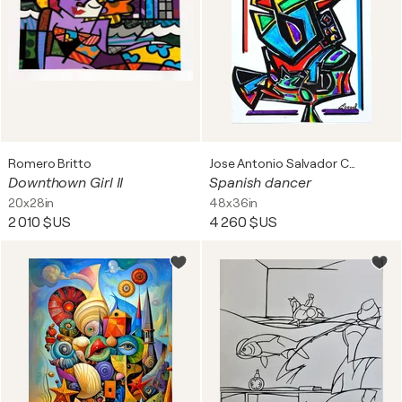
Romero Britto
Jose Antonio Salvador Corrales Moreno
Downthown Girl II
Spanish dancer
20x28in
48x36in
2 010 $US
4 260 $US