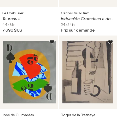
Le Corbusier
Carlos Cruz-Diez
Taureau II
Inducción Cromática a doble frecuencia, 2013
44x31in
24x24in
7 690 $US
Prix sur demande
José de Guimarães
Roger de la Fresnaye