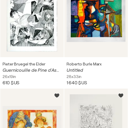
Pieter Bruegel the Elder
Roberto Burle Marx
Guernicouille de Pine d'Assaut 2
Untitled
26x19in
28x33in
610 $US
1 640 $US