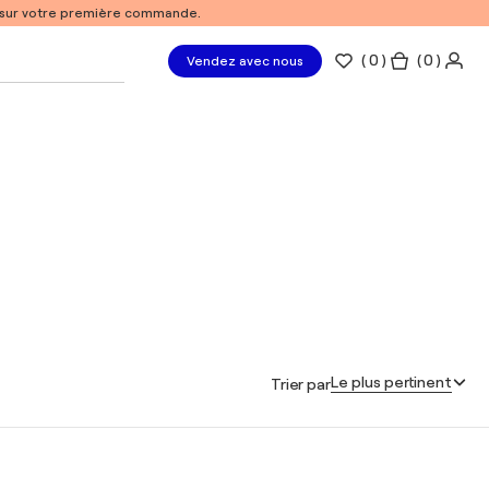
% sur votre première commande.
(
0
)
( 0 )
Vendez avec nous
Le plus pertinent
Trier par