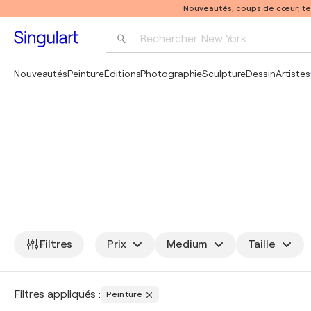
Nouveautés, coups de cœur, t
Rechercher 
New York
Photographie
Nouveautés
Peinture
Éditions
Photographie
Sculpture
Dessin
Artistes
Pop Art
Pablo Picasso
Filtres
Prix
Medium
Taille
Filtres appliqués :
Peinture