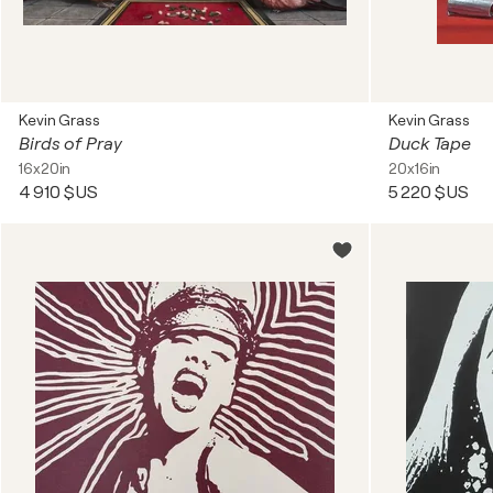
Kevin Grass
Kevin Grass
Birds of Pray
Duck Tape
16x20in
20x16in
4 910 $US
5 220 $US