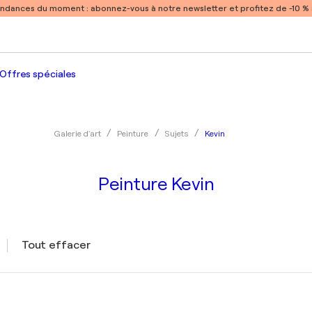
endances du moment :
abonnez-vous à notre newsletter et profitez de -10 
Offres spéciales
Kevin
Galerie d'art
Peinture
Sujets
Peinture Kevin
Tout effacer