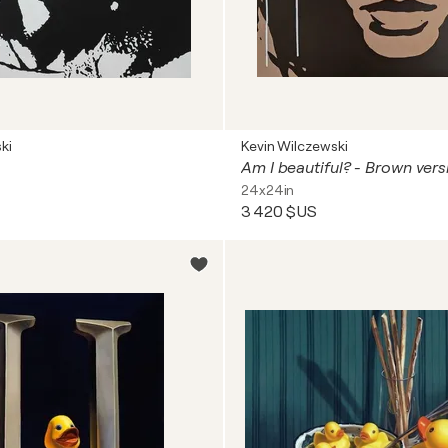
ki
Kevin Wilczewski
Am I beautiful? - Brown vers
24x24in
3 420 $US