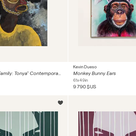
Kevin Dueso
"The Lonely Family: Tonya" Contemporary Outsider Art Figurative Painting
Monkey Bunny Ears
61x49in
9 790 $US