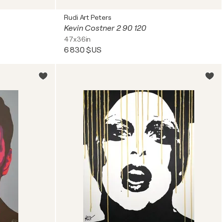
Rudi Art Peters
Kevin Costner 2 90 120
47x36in
6 830 $US