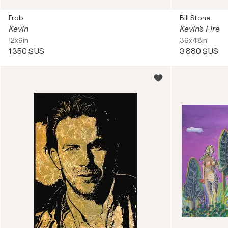
Frob
Bill Stone
Kevin
Kevin's Fire
12x9in
36x48in
1 350 $US
3 880 $US