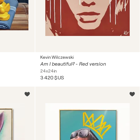
Kevin Wilczewski
Am I beautiful? - Red version
24x24in
3 420 $US