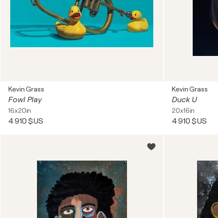
Kevin Grass
Kevin Grass
Fowl Play
Duck U
16x20in
20x16in
4 910 $US
4 910 $US