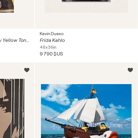
Kevin Dueso
"Sam Sharpe" Contemporary Yellow Toned Outsider Art Figurative Painting
Frida Kahlo
48x36in
9 790 $US