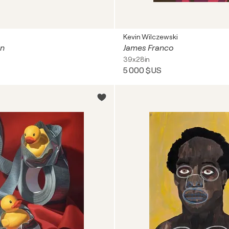
Kevin Wilczewski
in
James Franco
39x28in
5 000 $US