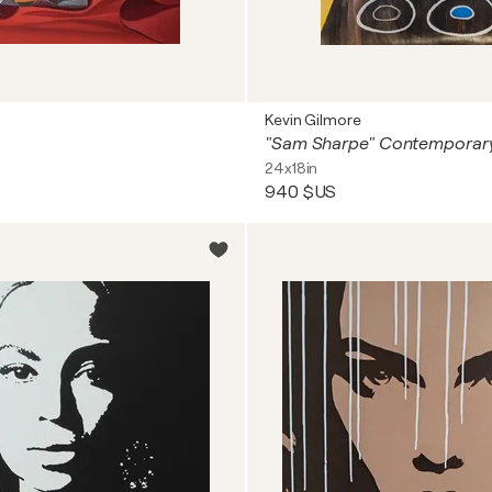
Kevin Gilmore
24x18in
940 $US