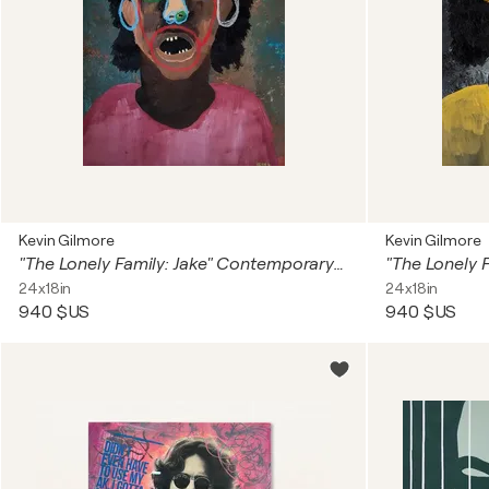
Kevin Gilmore
Kevin Gilmore
"The Lonely Family: Jake" Contemporary Outsider Art Figurative Painting
24x18in
24x18in
940 $US
940 $US