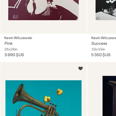
Kevin Wilczewski
Kevin Wilczews
Pink
Success
28x28in
39x39in
3 990 $US
5 350 $US