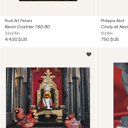
Rudi Art Peters
Philippe Abril
Kevin Costner 1 60 80
Cindy et Kev
32x24in
12x16in
4 430 $US
750 $US