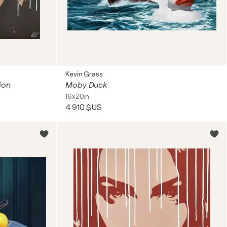
Kevin Grass
ion
Moby Duck
16x20in
4 910 $US