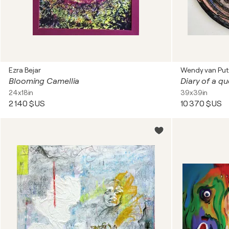
Ezra Bejar
Wendy van Put
Blooming Camellia
Diary of a q
24x18in
39x39in
2 140 $US
10 370 $US