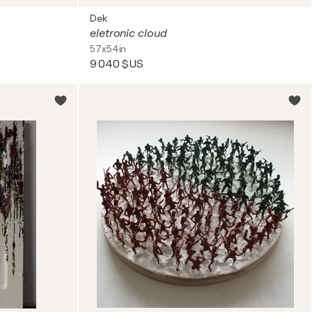
Dek
eletronic cloud
57x54in
9 040 $US