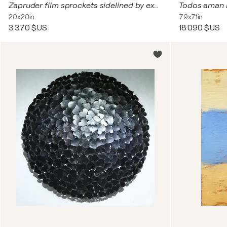
Zapruder film sprockets sidelined by ex-pat subject matter expert
20x20in
79x71in
3 370 $US
18 090 $US