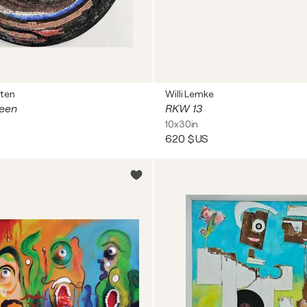
ten
Willi Lemke
ueen
RKW 13
10x30in
620 $US