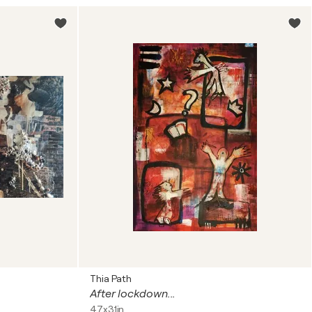
Thia Path
After lockdown...
47x31in