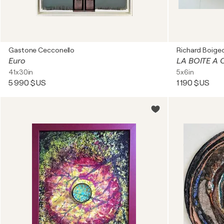
Gastone Cecconello
Richard Boigeo
Euro
LA BOITE A 
41x30in
5x6in
5 990 $US
1 190 $US