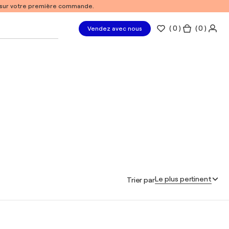
% sur votre première commande.
(
0
)
( 0 )
Vendez avec nous
Le plus pertinent
Trier par