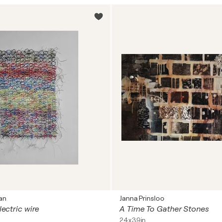
an
Janna Prinsloo
lectric wire
A Time To Gather Stones
24x39in