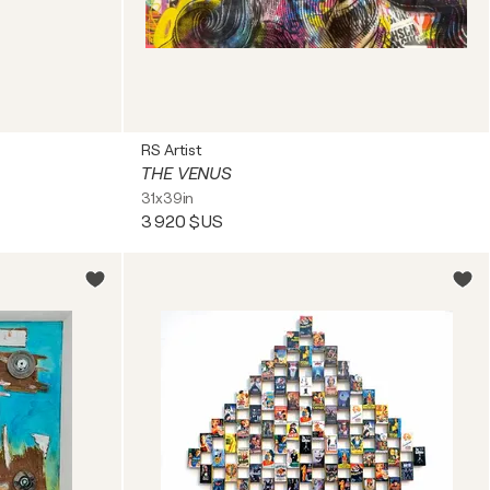
RS Artist
THE VENUS
31x39in
3 920 $US