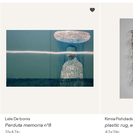
Lele De bonis
Kimia Pishdadi
Perduta memoria n°8
plastic rug, e
31x47in
43x31in