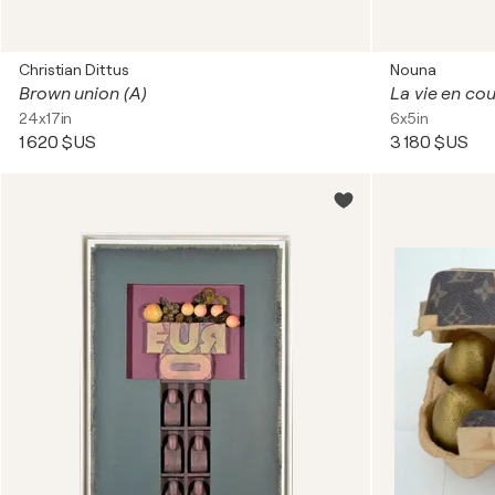
Christian Dittus
Nouna
Brown union (A)
La vie en cou
24x17in
6x5in
1 620 $US
3 180 $US