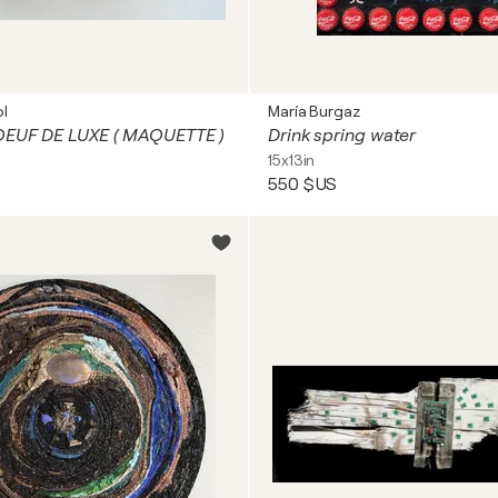
l
María Burgaz
OEUF DE LUXE ( MAQUETTE )
Drink spring water
15x13in
550 $US