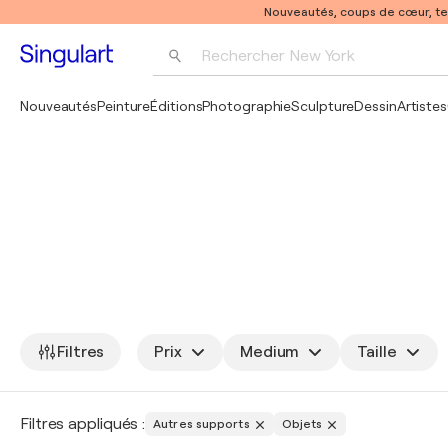
Nouveautés, coups de cœur, t
Rechercher 
New York
Photographie
Nouveautés
Peinture
Éditions
Photographie
Sculpture
Dessin
Artistes
Pop Art
Pablo Picasso
Filtres
Prix
Medium
Taille
Filtres appliqués :
Autres supports
Objets