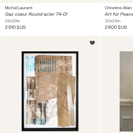
Michel Laurent
Christine Allan
Gaz coeur Round acier 74-01
Art for Peac
29x29in
30x24in
2 910 $US
2 600 $US