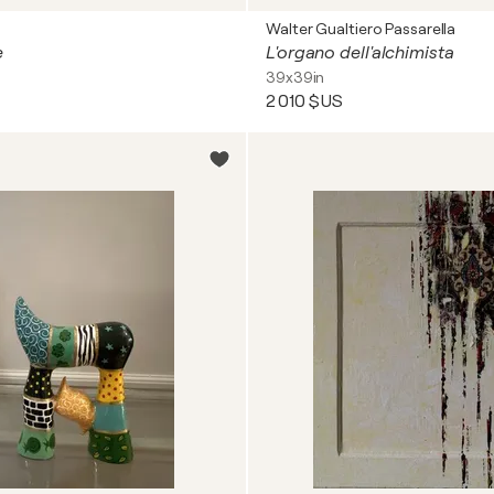
Walter Gualtiero Passarella
e
L'organo dell'alchimista
39x39in
2 010 $US