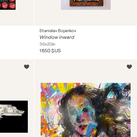
Stanislav Bojankov
Window inward
39x20in
1 850 $US