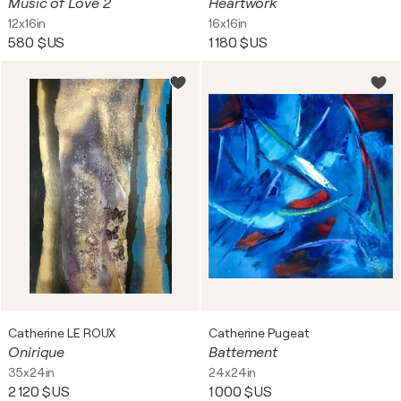
Music of Love 2
Heartwork
12x16in
16x16in
580 $US
1 180 $US
Catherine LE ROUX
Catherine Pugeat
Onirique
Battement
35x24in
24x24in
2 120 $US
1 000 $US