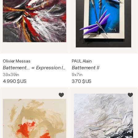
Olivier Messas
PAUL Alain
Battement... « Expression libre 2018 »
Battement II
39x39in
9x7in
4 990 $US
370 $US