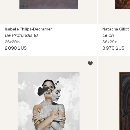
Isabelle Philips-Decramer
Natacha Gillot
De Profundis 18
Le cri
26x20in
36x29in
2 090 $US
3 970 $US