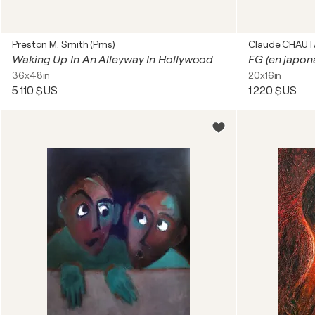
Preston M. Smith (Pms)
Claude CHAU
Waking Up In An Alleyway In Hollywood
36x48in
20x16in
5 110 $US
1 220 $US