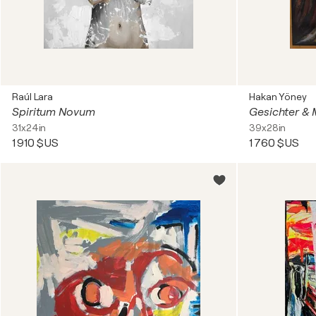
Raúl Lara
Hakan Yöney
Spiritum Novum
31x24in
39x28in
1 910 $US
1 760 $US