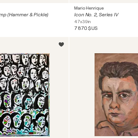
Mario Henrique
ump (Hammer & Pickle)
Icon No. 2, Series IV
47x39in
7 870 $US