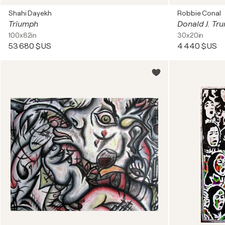
Shahi Dayekh
Robbie Conal
Triumph
Donald J. Tr
100x82in
30x20in
53 680 $US
4 440 $US