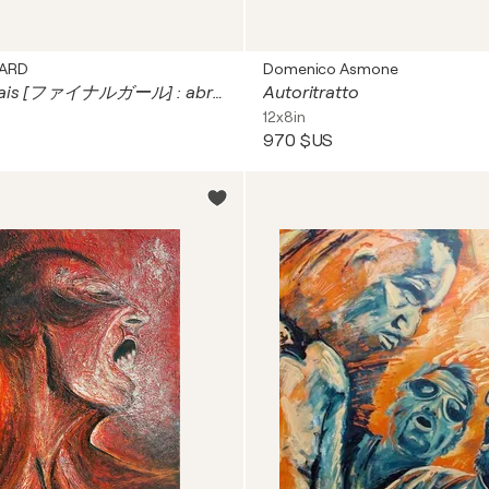
TARD
Domenico Asmone
FG (en japonais [ファイナルガール] : abréviation de Fainaru Gāru <la dernière survivante dans les films d'horreur>)
Autoritratto
12x8in
970 $US