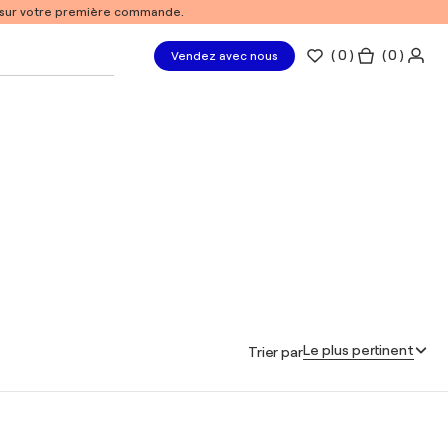
% sur votre première commande.
(
0
)
( 0 )
Vendez avec nous
Le plus pertinent
Trier par