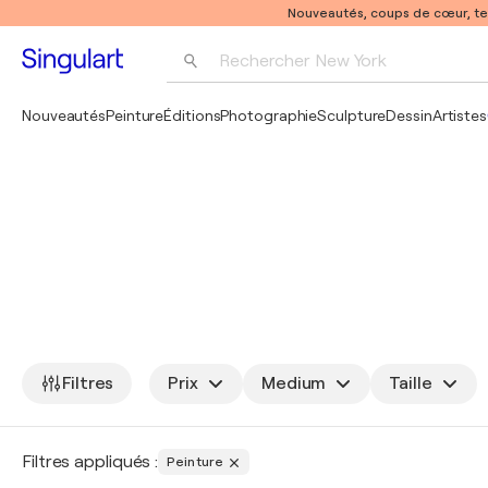
Nouveautés, coups de cœur, t
Rechercher 
New York
Photographie
Nouveautés
Peinture
Éditions
Photographie
Sculpture
Dessin
Artistes
Pop Art
Pablo Picasso
Filtres
Prix
Medium
Taille
Filtres appliqués :
Peinture