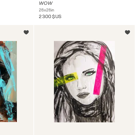
WOW
28x28in
2 300 $US