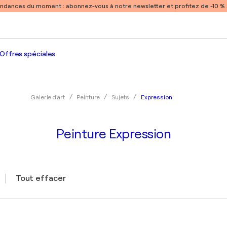
endances du moment :
abonnez-vous à notre newsletter et profitez de -10 
Offres spéciales
Expression
Galerie d'art
Peinture
Sujets
Peinture Expression
Tout effacer