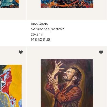
Juan Varela
Someone's portrait
29x24in
14 980 $US