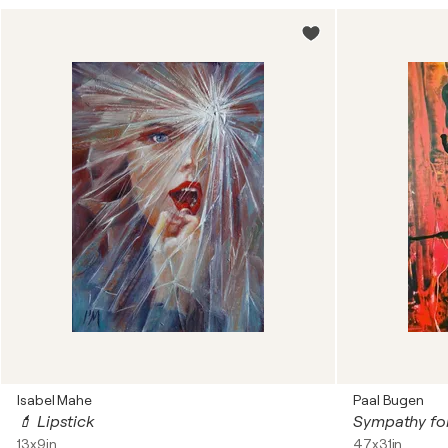
Isabel Mahe
Paal Bugen
💄 Lipstick
Sympathy for
13x9in
47x31in