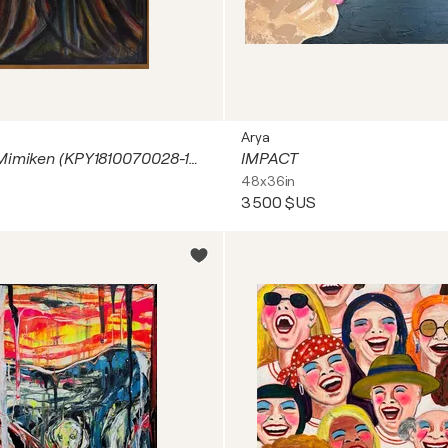
Arya
Gesichter & Mimiken (KPY1810070028-131)
IMPACT
48x36in
3 500 $US