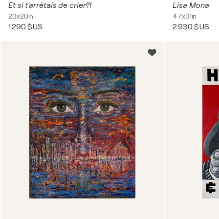
Et si t'arrêtais de crier?!
Lisa Mona
20x20in
47x31in
1 290 $US
2 930 $US